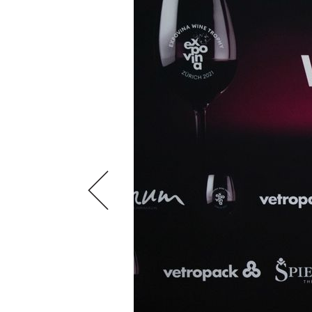
VIDEOS
KLARTEXT
WEINREISEN
WEINWIRTSCHAFT
BILDSTRECKEN
EXTRAS
WEINSZENE
BÜCHER
ANMELDEN
ABO
PORTRAITS
AUSGABE
VINOPHILES
ARCHIV
AWARDS
ARCHIV
VORTEILSWELT
GEWINNSPIELE
VORTEILSWELT
TRINKREIFETABELLE
ABO
WEINSUCHE
NEWSLETTER
WINE TRADE CLUB
REDAKTION
JOBS
WERBUNG
PRESSE