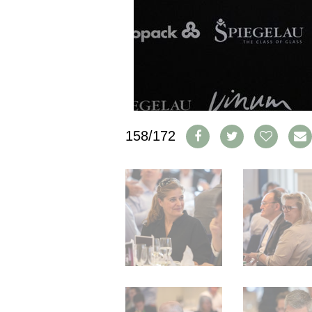
IMPRESSUM
AGB & DATENSCHUTZ
FAQ
SCHWEIZ
|
DEUTSCHLAND
|
158/172
SUISSE ROMANDE