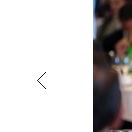
VIDEOS
KLARTEXT
WEINREISEN
WEINWIRTSCHAFT
BILDSTRECKEN
EXTRAS
WEINSZENE
BÜCHER
ANMELDEN
ABO
PORTRAITS
AUSGABE
VINOPHILES
ARCHIV
AWARDS
ARCHIV
VORTEILSWELT
GEWINNSPIELE
VORTEILSWELT
TRINKREIFETABELLE
ABO
WEINSUCHE
NEWSLETTER
WINE TRADE CLUB
REDAKTION
JOBS
WERBUNG
PRESSE