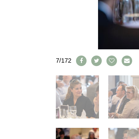
IMPRESSUM
AGB & DATENSCHUTZ
FAQ
SCHWEIZ
|
DEUTSCHLAND
|
7/172
SUISSE ROMANDE