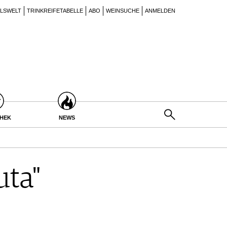
ILSWELT
TRINKREIFETABELLE
ABO
WEINSUCHE
ANMELDEN
THEK
NEWS
uta"