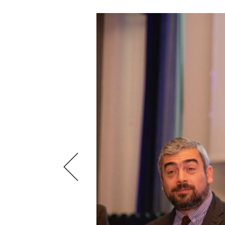
VIDEOS
KLARTEXT
WEINREISEN
WEINWIRTSCHAFT
BILDSTRECKEN
EXTRAS
WEINSZENE
BÜCHER
ANMELDEN
ABO
PORTRAITS
AUSGABE
VINOPHILES
ARCHIV
AWARDS
ARCHIV
VORTEILSWELT
GEWINNSPIELE
VORTEILSWELT
TRINKREIFETABELLE
ABO
WEINSUCHE
NEWSLETTER
WINE TRADE CLUB
REDAKTION
JOBS
WERBUNG
PRESSE