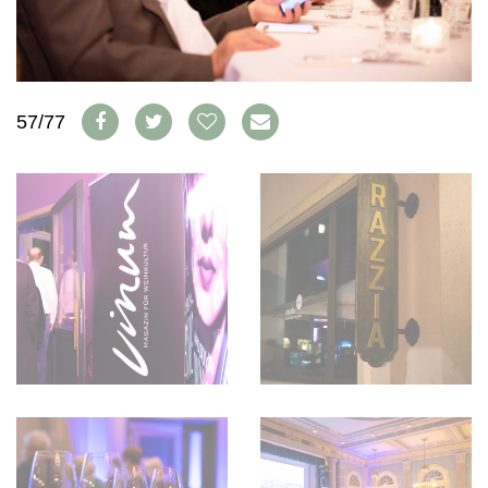
WEINSZENE
BÜCHER
ANMELDEN
ABO
PORTRAITS
AUSGABE
VINOPHILES
ARCHIV
AWARDS
ARCHIV
VORTEILSWELT
GEWINNSPIELE
57/77
VORTEILSWELT
TRINKREIFETABELLE
ABO
WEINSUCHE
NEWSLETTER
WINE TRADE CLUB
REDAKTION
JOBS
WERBUNG
PRESSE
IMPRESSUM
AGB & DATENSCHUTZ
FAQ