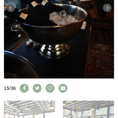
WEINSZENE
BÜCHER
ANMELDEN
ABO
PORTRAITS
AUSGABE
VINOPHILES
ARCHIV
AWARDS
ARCHIV
VORTEILSWELT
GEWINNSPIELE
VORTEILSWELT
TRINKREIFETABELLE
ABO
WEINSUCHE
NEWSLETTER
WINE TRADE CLUB
REDAKTION
JOBS
15/36
WERBUNG
PRESSE
IMPRESSUM
AGB & DATENSCHUTZ
FAQ