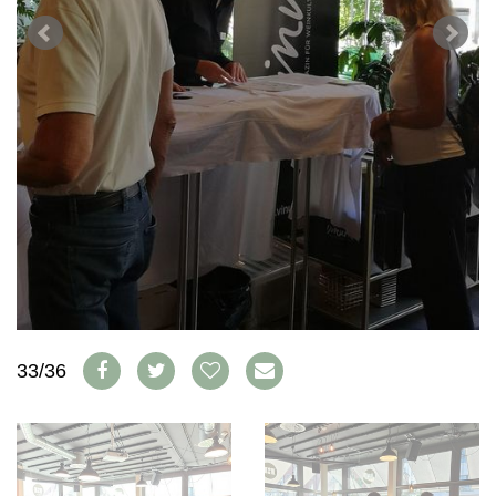
WEINSZENE
BÜCHER
ANMELDEN
ABO
PORTRAITS
AUSGABE
VINOPHILES
ARCHIV
AWARDS
ARCHIV
VORTEILSWELT
GEWINNSPIELE
VORTEILSWELT
TRINKREIFETABELLE
ABO
WEINSUCHE
NEWSLETTER
WINE TRADE CLUB
REDAKTION
JOBS
33/36
WERBUNG
PRESSE
IMPRESSUM
AGB & DATENSCHUTZ
FAQ