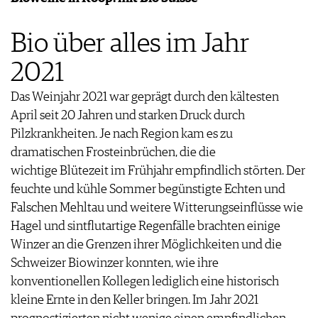
WEINSZENE
BÜCHER
ANMELDEN
ABO
PORTRAITS
AUSGABE
Bio über alles im Jahr
VINOPHILES
ARCHIV
AWARDS
ARCHIV
2021
VORTEILSWELT
GEWINNSPIELE
VORTEILSWELT
Das Weinjahr 2021 war geprägt durch den kältesten
TRINKREIFETABELLE
April seit 20 Jahren und starken Druck durch
ABO
Pilzkrankheiten. Je nach Region kam es zu
WEINSUCHE
dramatischen Frosteinbrüchen, die die
NEWSLETTER
wichtige Blütezeit im Frühjahr empfindlich störten. Der
WINE TRADE CLUB
feuchte und kühle Sommer begünstigte Echten und
REDAKTION
Falschen Mehltau und weitere Witterungseinflüsse wie
JOBS
Hagel und sintflutartige Regenfälle brachten einige
WERBUNG
Winzer an die Grenzen ihrer Möglichkeiten und die
PRESSE
Schweizer Biowinzer konnten, wie ihre
IMPRESSUM
konventionellen Kollegen lediglich eine historisch
AGB & DATENSCHUTZ
kleine Ernte in den Keller bringen. Im Jahr 2021
FAQ