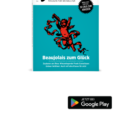
AUSGABE
ARCHIV
VORTEILSWELT
MEDIATHEK
APPS
NEWS
VIDEOS
WEINWIRTSCHAFT
BILDSTRECKEN
WEINSZENE
BÜCHER
ANMELDEN
PORTRAITS
VINOPHILES
AWARDS
ARCHIV
GEWINNSPIELE
VORTEILSWELT
TRINKREIFETABELLE
ABO
WEINSUCHE
NEWSLETTER