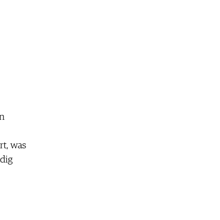
in
rt, was
ndig