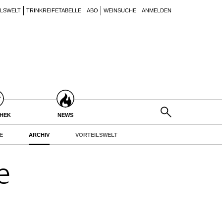
ILSWELT
TRINKREIFETABELLE
ABO
WEINSUCHE
ANMELDEN
THEK
NEWS
E
ARCHIV
VORTEILSWELT
e