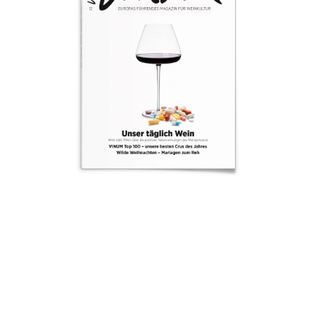
AUSGABE
ARCHIV
VORTEILSWELT
MEDIATHEK
APPS
NEWS
VIDEOS
WEINWIRTSCHAFT
BILDSTRECKEN
WEINSZENE
BÜCHER
ANMELDEN
PORTRAITS
VINOPHILES
AWARDS
ARCHIV
GEWINNSPIELE
VORTEILSWELT
TRINKREIFETABELLE
ABO
WEINSUCHE
NEWSLETTER