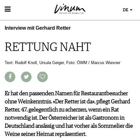
DE
WEIN
Interview mit Gerhard Retter
WEINSUCHE
WEINWISSEN
GUIDE WEINGÜTER
WEINREGIONEN
RETTUNG NAHT
WINETRADECLUB
EVENTS
WEINLEXIKON
WINZER
EVENTKALENDER
WEINGESCHICHTE
WEINE DES MONATS
ESSEN & TRINKEN
Text: Rudolf Knoll, Ursula Geiger, Foto: ÖWM / Marcus Wiesner
AWARDS
WEINLAGERUNG
TRINKREIFETABELLE
FOOD PAIRING TIPPS
EVENT-BILDER
INFOGRAFIKEN
MAGAZIN
UNIQUE WINERIES
FOOD PAIRING TABELLE
TIPPS & TRICKS
CLUB LES DOMAINES
REPORTAGEN
KULINARIK
NEWS
DOSSIER
Er hat den passenden Namen für Restaurantbesucher
REZEPTE
WINEGUIDES
ohne Weinkenntnis. «Der Retter ist da», pflegt Gerhard
HOTSPOTS
KLARTEXT
Retter, 47, gelegentlich zu scherzen, wenn ein Rat
WEINREISEN
EXTRAS
notwendig ist. Der Österreicher ist als Gastronom in
ABO
Deutschland ansässig und hat vorher als Sommelier die
AUSGABE
Weine seiner Heimat repräsentiert.
ARCHIV