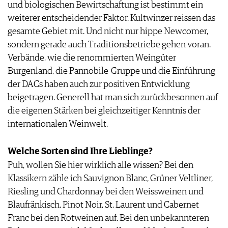
und biologischen Bewirtschaftung ist bestimmt ein
JOBS
weiterer entscheidender Faktor. Kultwinzer reissen das
WERBUNG
gesamte Gebiet mit. Und nicht nur hippe Newcomer,
PRESSE
sondern gerade auch Traditionsbetriebe gehen voran.
IMPRESSUM
Verbände, wie die renommierten Weingüter
AGB & DATENSCHUTZ
Burgenland, die Pannobile-Gruppe und die Einführung
FAQ
der DACs haben auch zur positiven Entwicklung
beigetragen. Generell hat man sich zurückbesonnen auf
die eigenen Stärken bei gleichzeitiger Kenntnis der
internationalen Weinwelt.
Welche Sorten sind Ihre Lieblinge?
Puh, wollen Sie hier wirklich alle wissen? Bei den
Klassikern zähle ich Sauvignon Blanc, Grüner Veltliner,
Riesling und Chardonnay bei den Weissweinen und
Blaufränkisch, Pinot Noir, St. Laurent und Cabernet
Franc bei den Rotweinen auf. Bei den unbekannteren