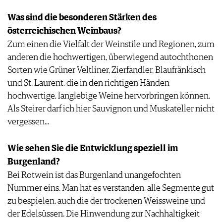
VORTEILSWELT
Was sind die besonderen Stärken des
österreichischen Weinbaus?
MEDIATHEK
Zum einen die Vielfalt der Weinstile und Regionen, zum
APPS
NEWS
anderen die hochwertigen, überwiegend autochthonen
VIDEOS
WEINWIRTSCHAFT
Sorten wie Grüner Veltliner, Zierfandler, Blaufränkisch
BILDSTRECKEN
WEINSZENE
und St. Laurent, die in den richtigen Händen
BÜCHER
ANMELDEN
PORTRAITS
hochwertige, langlebige Weine hervorbringen können.
VINOPHILES
Als Steirer darf ich hier Sauvignon und Muskateller nicht
AWARDS
ARCHIV
vergessen...
GEWINNSPIELE
VORTEILSWELT
Wie sehen Sie die Entwicklung speziell im
TRINKREIFETABELLE
Burgenland?
ABO
Bei Rotwein ist das Burgenland unangefochten
WEINSUCHE
Nummer eins. Man hat es verstanden, alle Segmente gut
NEWSLETTER
zu bespielen, auch die der trockenen Weissweine und
WINE TRADE CLUB
der Edelsüssen. Die Hinwendung zur Nachhaltigkeit
REDAKTION