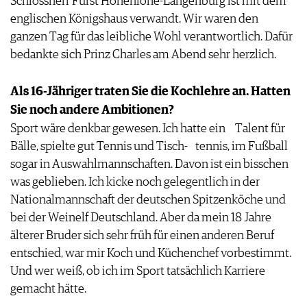
Schlossherr Fürst Hohenlohe-Langenburg ist mit dem
JOBS
englischen Königshaus verwandt. Wir waren den
WERBUNG
ganzen Tag für das leibliche Wohl verantwortlich. Dafür
PRESSE
bedankte sich Prinz Charles am Abend sehr herzlich.
IMPRESSUM
AGB & DATENSCHUTZ
Als 16-Jähriger traten Sie die Kochlehre an. Hatten
FAQ
Sie noch andere Ambitionen?
Sport wäre denkbar gewesen. Ich hatte ein Talent für
Bälle, spielte gut Tennis und Tisch- tennis, im Fußball
sogar in Auswahlmannschaften. Davon ist ein bisschen
was geblieben. Ich kicke noch gelegentlich in der
Nationalmannschaft der deutschen Spitzenköche und
bei der Weinelf Deutschland. Aber da mein 18 Jahre
älterer Bruder sich sehr früh für einen anderen Beruf
entschied, war mir Koch und Küchenchef vorbestimmt.
Und wer weiß, ob ich im Sport tatsächlich Karriere
gemacht hätte.