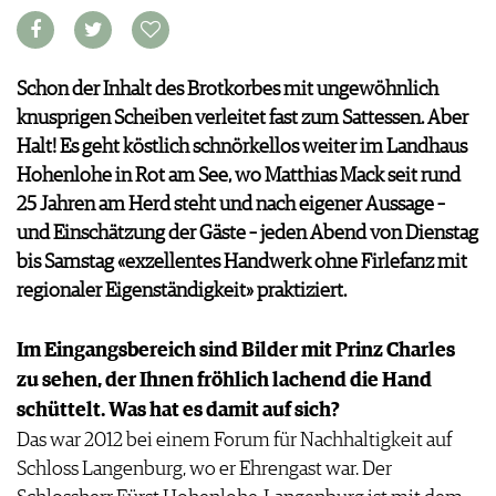
VORTEILSWELT
MEDIATHEK
Schon der Inhalt des Brotkorbes mit ungewöhnlich
APPS
knusprigen Scheiben verleitet fast zum Sattessen. Aber
NEWS
VIDEOS
Halt! Es geht köstlich schnörkellos weiter im Landhaus
WEINWIRTSCHAFT
BILDSTRECKEN
Hohenlohe in Rot am See, wo Matthias Mack seit rund
WEINSZENE
BÜCHER
ANMELDEN
25 Jahren am Herd steht und nach eigener Aussage –
PORTRAITS
und Einschätzung der Gäste – jeden Abend von Dienstag
VINOPHILES
AWARDS
bis Samstag «exzellentes Handwerk ohne Firlefanz mit
ARCHIV
GEWINNSPIELE
regionaler Eigenständigkeit» praktiziert.
VORTEILSWELT
TRINKREIFETABELLE
Im Eingangsbereich sind Bilder mit Prinz Charles
ABO
zu sehen, der Ihnen fröhlich lachend die Hand
WEINSUCHE
schüttelt. Was hat es damit auf sich?
NEWSLETTER
Das war 2012 bei einem Forum für Nachhaltigkeit auf
WINE TRADE CLUB
Schloss Langenburg, wo er Ehrengast war. Der
REDAKTION