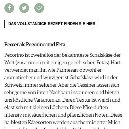
VORTEILSWELT
MEDIATHEK
DAS VOLLSTÄNDIGE REZEPT FINDEN SIE HIER
APPS
NEWS
VIDEOS
WEINWIRTSCHAFT
BILDSTRECKEN
Besser als Pecorino und Feta
WEINSZENE
BÜCHER
ANMELDEN
PORTRAITS
Pecorino ist zweifellos der bekannteste Schafskäse der
VINOPHILES
Welt (zusammen mit einigen griechischen Fetas). Hart
AWARDS
ARCHIV
verwendet man ihn wie Parmesan, obwohl er
GEWINNSPIELE
aromatischer und würziger ist. Schafskäse wird in der
VORTEILSWELT
Schweiz immer seltener. Aber die Tessiner lassen sich
TRINKREIFETABELLE
sehr gerne von ihren Nachbarn inspirieren und bieten
ABO
uns köstliche Varianten an. Deren Textur ist weich und
WEINSUCHE
elastisch mit kleinen Löchern. Diese Käse duften
NEWSLETTER
intensiv, mit säuerlichen und pflanzlichen Noten. Diese
WINE TRADE CLUB
halbfesten Käse­sorten werden aus thermisierter Milch
REDAKTION