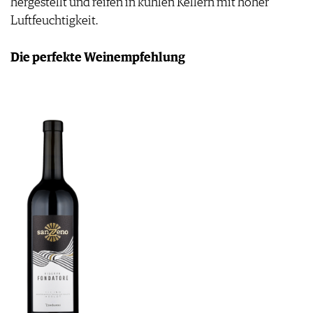
hergestellt und reifen in kühlen Kellern mit hoher
JOBS
Luftfeuchtigkeit.
WERBUNG
PRESSE
Die perfekte Weinempfehlung
IMPRESSUM
AGB & DATENSCHUTZ
FAQ