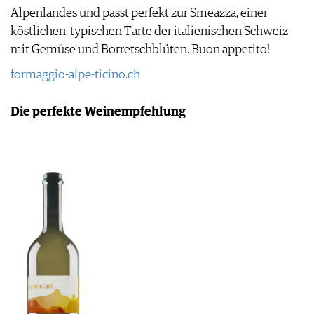
JOBS
Alpenlandes und passt perfekt zur Smeazza, einer
WERBUNG
köstlichen, typischen Tarte der italienischen Schweiz
PRESSE
mit Gemüse und Borretschblüten. Buon appetito!
IMPRESSUM
formaggio-alpe-ticino.ch
AGB & DATENSCHUTZ
FAQ
Die perfekte Weinempfehlung