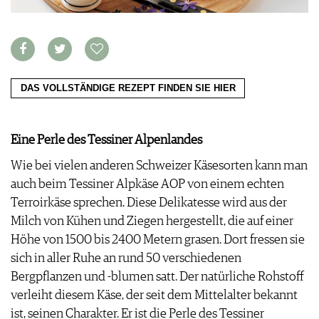
VORTEILSWELT
MEDIATHEK
APPS
NEWS
VIDEOS
DAS VOLLSTÄNDIGE REZEPT FINDEN SIE HIER
WEINWIRTSCHAFT
BILDSTRECKEN
WEINSZENE
BÜCHER
ANMELDEN
PORTRAITS
Eine Perle des Tessiner Alpenlandes
VINOPHILES
AWARDS
Wie bei vielen anderen Schweizer Käsesorten kann man
ARCHIV
GEWINNSPIELE
auch beim Tessiner Alpkäse AOP von einem echten
VORTEILSWELT
Terroirkäse sprechen. Diese Delikatesse wird aus der
TRINKREIFETABELLE
Milch von Kühen und Ziegen hergestellt, die auf einer
ABO
Höhe von 1500 bis 2400 Metern grasen. Dort fressen sie
WEINSUCHE
sich in aller Ruhe an rund 50 verschiedenen
NEWSLETTER
Bergpflanzen und -blumen satt. Der natürliche Rohstoff
WINE TRADE CLUB
verleiht diesem Käse, der seit dem Mittelalter bekannt
REDAKTION
ist, seinen Charakter. Er ist die Perle des Tessiner