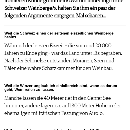
fröhlichen Runde grummeln: «Warum unbedingt in die
JOBS
Schweizer Weinberge?», halten Sie ihm ein paar der
WERBUNG
folgenden Argumente entgegen. Mal schauen...
PRESSE
IMPRESSUM
Weil die Schweiz einen der seltenen eiszeitlichen Weinberge
AGB & DATENSCHUTZ
besitzt.
FAQ
Während der letzten Eiszeit – die vor rund 20 000
Jahren zu Ende ging – war das Land unter Eis begraben.
Nach der Schmelze entstanden Moränen, Seen und
Täler, eine wahre Schatzkammer für den Weinbau.
Weil die Winzer unglaublich einfallsreich sind, wenn es darum
geht, Wein reifen zu lassen.
Manche lassen sie 40 Meter tief in den Genfer See
hinunter, andere lagern sie auf 1300 Meter Höhe in der
ehemaligen militärischen Festung von Airolo.