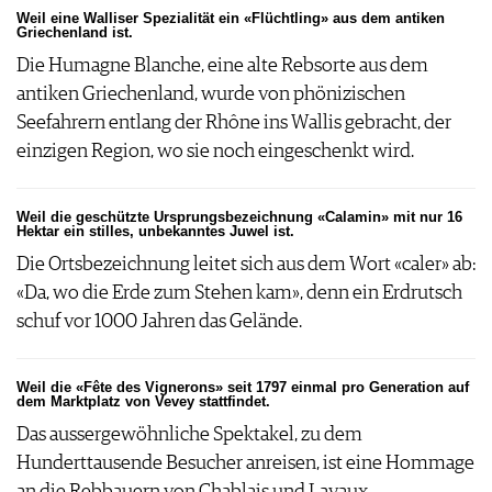
Weil eine Walliser Spezialität ein «Flüchtling» aus dem antiken
Griechenland ist.
Die Humagne Blanche, eine alte Rebsorte aus dem
antiken Griechenland, wurde von phönizischen
Seefahrern entlang der Rhône ins Wallis gebracht, der
einzigen Region, wo sie noch eingeschenkt wird.
Weil die geschützte Ursprungsbezeichnung «Calamin» mit nur 16
Hektar ein stilles, unbekanntes Juwel ist.
Die Ortsbezeichnung leitet sich aus dem Wort «caler» ab:
«Da, wo die Erde zum Stehen kam», denn ein Erdrutsch
schuf vor 1000 Jahren das Gelände.
Weil die «Fête des Vignerons» seit 1797 einmal pro Generation auf
dem Marktplatz von Vevey stattfindet.
Das aussergewöhnliche Spektakel, zu dem
Hunderttausende Besucher anreisen, ist eine Hommage
an die Rebbauern von Chablais und Lavaux.