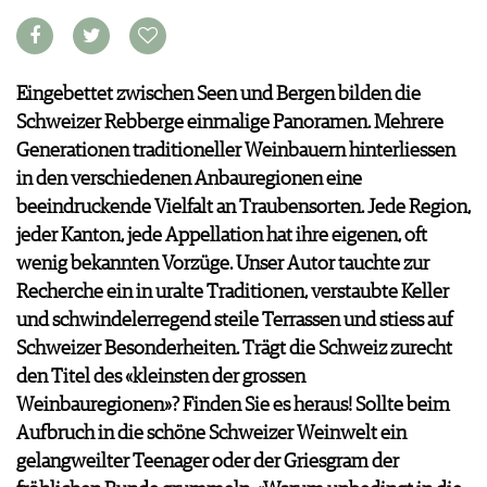
VORTEILSWELT
MEDIATHEK
Eingebettet zwischen Seen und Bergen bilden die
APPS
NEWS
Schweizer Rebberge einmalige Panoramen. Mehrere
VIDEOS
WEINWIRTSCHAFT
Generationen traditioneller Weinbauern hinterliessen
BILDSTRECKEN
WEINSZENE
in den verschiedenen Anbauregionen eine
BÜCHER
ANMELDEN
PORTRAITS
beeindruckende Vielfalt an Traubensorten. Jede Region,
VINOPHILES
jeder Kanton, jede Appellation hat ihre eigenen, oft
AWARDS
ARCHIV
wenig bekannten Vorzüge. Unser Autor tauchte zur
GEWINNSPIELE
Recherche ein in uralte Traditionen, verstaubte Keller
VORTEILSWELT
und schwindelerregend steile Terrassen und stiess auf
TRINKREIFETABELLE
Schweizer Besonderheiten. Trägt die Schweiz zurecht
ABO
den Titel des «kleinsten der grossen
WEINSUCHE
Weinbauregionen»? Finden Sie es heraus! Sollte beim
NEWSLETTER
Aufbruch in die schöne Schweizer Weinwelt ein
WINE TRADE CLUB
gelangweilter Teenager oder der Griesgram der
REDAKTION