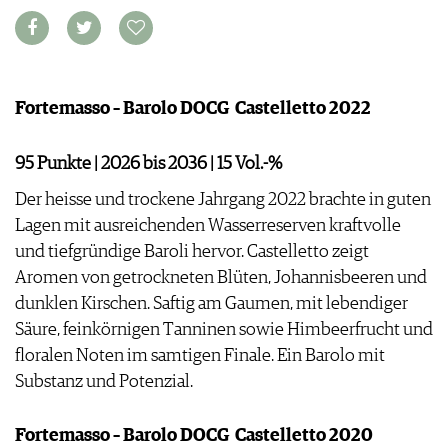
VORTEILSWELT
MEDIATHEK
APPS
Fortemasso – Barolo DOCG ­ Castelletto 2022
NEWS
VIDEOS
WEINWIRTSCHAFT
BILDSTRECKEN
WEINSZENE
95 Punkte | 2026 bis 2036 | 15 Vol.-%
BÜCHER
ANMELDEN
PORTRAITS
Der heisse und trockene Jahrgang 2022 brachte in guten
VINOPHILES
Lagen mit ausreichenden Wasserreserven kraftvolle
AWARDS
ARCHIV
und tiefgründige Baroli hervor. Castelletto zeigt
GEWINNSPIELE
Aromen von getrockneten Blüten, Johannisbeeren und
VORTEILSWELT
dunklen Kirschen. Saftig am Gaumen, mit lebendiger
TRINKREIFETABELLE
Säure, feinkörnigen Tanninen sowie Himbeerfrucht und
ABO
floralen Noten im samtigen Finale. Ein Barolo mit
WEINSUCHE
Substanz und Potenzial.
NEWSLETTER
WINE TRADE CLUB
Fortemasso – Barolo DOCG ­ Castelletto 2020
REDAKTION