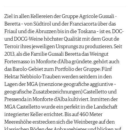
Ziel in allen Kellereien der Gruppe Agricole Gussali ­
Beretta – von Südtirol und der Franciacorta über das
Friaul und die Abruzzen bis in die Toskana – ist es, DOC-
und DOCG-Weine höchster Qualität mit dem Gout de
Terroir ihres jeweiligen Ursprungs zu produzieren. Seit
2013, als die Familie Gussali Beretta das Weingut
Fortemasso in Monforte d’Alba gründete, gehört auch
das Barolo-Gebiet zum Portfolio der Gruppe: Fünf
Hektar Nebbiolo-Trauben werden seitdem in den
Lagen der MGA (menzione geografiche aggiuntive –
geografische Zusatzbezeichnungen) Castelletto und
Pressenda in Monforte d’Alba kultiviert. Inmitten der
MGA Castelletto wurde ein perfekt in die Landschaft
integrierter Keller errichtet. Bis auf 460 Meter
Meereshöhe erstrecken sich die Weinberge auf den
klassischen Böden des Anbaugebietes und blicken auf