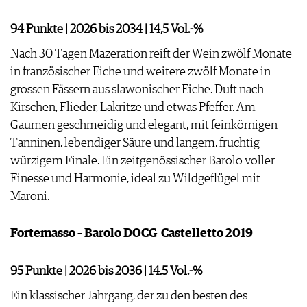
JOBS
WERBUNG
94 Punkte | 2026 bis 2034 | 14,5 Vol.-%
PRESSE
Nach 30 Tagen Mazeration reift der Wein zwölf Monate
IMPRESSUM
in französischer Eiche und weitere zwölf Monate in
AGB & DATENSCHUTZ
grossen Fässern aus slawonischer Eiche. Duft nach
FAQ
Kirschen, Flieder, Lakritze und etwas Pfeffer. Am
Gaumen geschmeidig und elegant, mit feinkörnigen
Tanninen, lebendiger Säure und langem, fruchtig-
würzigem Finale. Ein zeitgenössischer Barolo voller
Finesse und Harmonie, ideal zu Wildgeflügel mit
Maroni.
Fortemasso – Barolo DOCG ­ Castelletto 2019
95 Punkte | 2026 bis 2036 | 14,5 Vol.-%
Ein klassischer Jahrgang, der zu den besten des