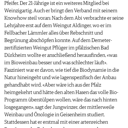
Pfeifer. Der 21-Jährige ist ein weiteres Mitglied bei
Weinzigartig. Auch er bringt den Verband mit seinem
Knowhow steil voran: Nach dem Abi verbrachte er seine
Lehrjahre erst auf dem Weingut Aldinger, wo er im
Fellbacher Lämmler alles über Rebschnitt und
Begrünung abschöpfen konnte. Auf dem Demeter-
zertifizierten Weingut Pflüger im pfälzischen Bad
Dürkheim wollte er anschließend herausfinden, «was
im Bioweinbau besser und was schlechter läuft».
Fasziniert war er davon, wie tief die Biodynamie in die
Natur hineingeht und wie lagenspezifisch der Anbau
gehandhabt wird. «Aber wäre ich aus der Pfalz
heimgekehrt und hätte den alten Hasen das volle Bio-
Programm überstülpen wollen, wäre das nach hinten
losgegangen», sagt der Jungwinzer, der mittlerweile
Weinbau und Önologie in Geisenheim studiert.
Stattdessen hat er erstmal mit einer artenreichen