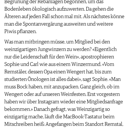
Begrünung der Rebanlagen begonnen, um das
Bodenleben ökologisch aufzuwerten. Da gehen die
Älteren auf jeden Fall schon mal mit. Als nächstes könne
man die Spontanvergärung ausweiten und weitere
Piwis pflanzen.
Was man mitbringen müsse, um Mitglied bei den
weinzigartigen Jungwinzern zu werden? «Eigentlich
nur die Leidenschaft für den Wein», apostrophieren
Sophie und Carl wie aus einem Winzermund. «Vom
Remstäler, dessen Opa einen Wengert hat, bis zum
studierten Önologen ist alles dabei», sagt Sophie. «Man
muss Bock haben, mit anzupacken. Ganz gleich, ob im
Wengert oder auf unseren Weinfesten. Erst vorgestern
haben wir über Instagram wieder eine Mitgliedsanfrage
bekommen.» Danach gefragt, was Weinzigartig so
einzigartig mache, läuft die MacBook-Tastatur beim
Mitschreiben heiß: Angefangen beim Standort Remstal,