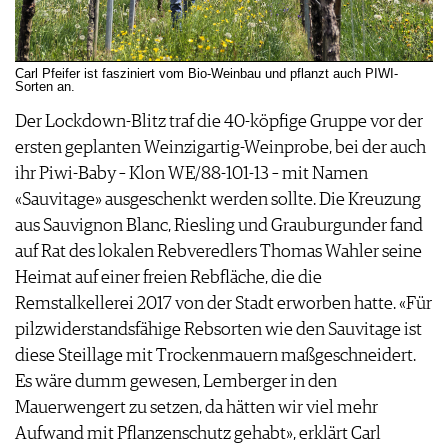
Carl Pfeifer ist fasziniert vom Bio-Weinbau und pflanzt auch PIWI-
Sorten an.
Der Lockdown-Blitz traf die 40-köpfige Gruppe vor der
ersten geplanten Weinzigartig-Weinprobe, bei der auch
ihr Piwi-Baby – Klon WE/88-101-13 – mit Namen
«Sauvitage» ausgeschenkt werden sollte. Die Kreuzung
aus Sauvignon Blanc, Riesling und Grauburgunder fand
auf Rat des lokalen Rebveredlers Thomas Wahler seine
Heimat auf einer freien Rebfläche, die die
Remstalkellerei 2017 von der Stadt erworben hatte. «Für
pilzwiderstandsfähige Rebsorten wie den Sauvitage ist
diese Steillage mit Trockenmauern maßgeschneidert.
Es wäre dumm gewesen, Lemberger in den
Mauerwengert zu setzen, da hätten wir viel mehr
Aufwand mit Pflanzenschutz gehabt», erklärt Carl