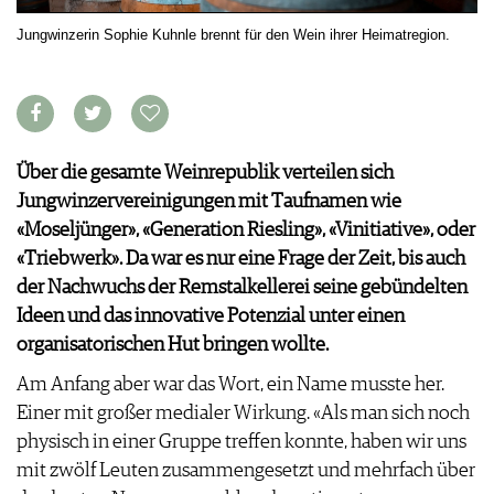
VORTEILSWELT
Jungwinzerin Sophie Kuhnle brennt für den Wein ihrer Heimatregion.
MEDIATHEK
APPS
NEWS
VIDEOS
WEINWIRTSCHAFT
BILDSTRECKEN
Über die gesamte Weinrepublik verteilen sich
WEINSZENE
BÜCHER
ANMELDEN
Jungwinzervereinigungen mit Taufnamen wie
PORTRAITS
«Moseljünger», «Generation Riesling», «Vinitiative», oder
VINOPHILES
AWARDS
«Triebwerk». Da war es nur eine Frage der Zeit, bis auch
ARCHIV
GEWINNSPIELE
der Nachwuchs der Remstalkellerei seine gebündelten
VORTEILSWELT
Ideen und das innovative Potenzial unter einen
TRINKREIFETABELLE
organisatorischen Hut bringen wollte.
ABO
Am Anfang aber war das Wort, ein Name musste her.
WEINSUCHE
Einer mit großer medialer Wirkung. «Als man sich noch
NEWSLETTER
physisch in einer Gruppe treffen konnte, haben wir uns
WINE TRADE CLUB
mit zwölf Leuten zusammengesetzt und mehrfach über
REDAKTION