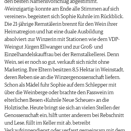
den besten Namensvorschlag abgestimmt.
JOBS
‹Weinzigartig› konnte am Ende alle Stimmen auf sich
WERBUNG
vereinen», begeistert sich Sophie Kuhnle im Rückblick.
PRESSE
Die 21-jährige Remstälerin brennt für den Wein ihrer
IMPRESSUM
Heimatregion und hat eine duale Ausbildung
AGB & DATENSCHUTZ
absolviert: zur Winzerin mit Stationen wie dem VDP-
FAQ
Weingut Jürgen Ellwanger und zur Groß- und
Einzelhandelskauffrau bei der Remstalkellerei. Denn
Wein, sei er noch so gut, verkauft sich nicht ohne
Marketing. Ihre Eltern besitzen 8,5 Hektar in Weinstadt,
deren Reben sie an die Winzergenossenschaft liefern.
Schon als Mädel fuhr Sophie auf dem Schlepper mit
über die Weinberge oder brachte den Fasswein im
elterlichen Besen «Kuhnle Neue Scheuer» an die
Holztische. Heute bringt sie sich an vielen Stellen der
Genossenschaft ein, hilft unter anderem bei Rebschnitt
und Lese, füllt im Keller mit ab, betreibt
Verkaufsinnendienst oder verfasst gemeinsam mit dem