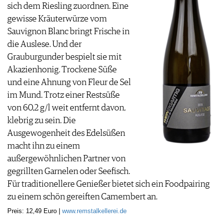
sich dem Riesling zuordnen. Eine
gewisse Kräuterwürze vom
Sauvignon Blanc bringt Frische in
die Auslese. Und der
Grauburgunder bespielt sie mit
Akazienhonig. Trockene Süße
und eine Ahnung von Fleur de Sel
im Mund. Trotz einer Restsüße
von 60,2 g/l weit entfernt davon,
klebrig zu sein. Die
Ausgewogenheit des Edelsüßen
macht ihn zu einem
außergewöhnlichen Partner von
gegrillten Garnelen oder Seefisch.
Für traditionellere Genießer bietet sich ein Foodpairing
zu einem schön gereiften Camembert an.
Preis: 12,49 Euro |
www.remstalkellerei.de