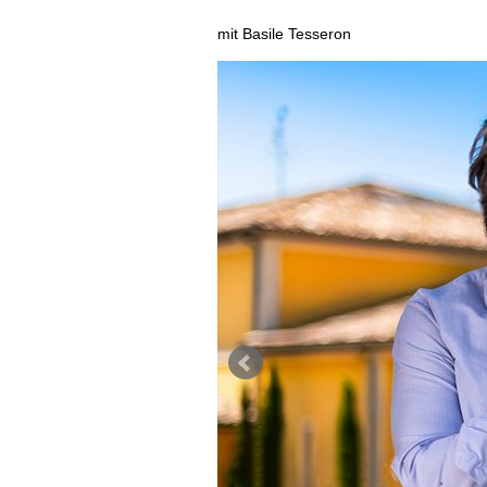
AUSGABE
mit Basile Tesseron
ARCHIV
VORTEILSWELT
MEDIATHEK
APPS
NEWS
VIDEOS
WEINWIRTSCHAFT
BILDSTRECKEN
WEINSZENE
BÜCHER
ANMELDEN
PORTRAITS
VINOPHILES
AWARDS
ARCHIV
GEWINNSPIELE
VORTEILSWELT
TRINKREIFETABELLE
ABO
WEINSUCHE
NEWSLETTER