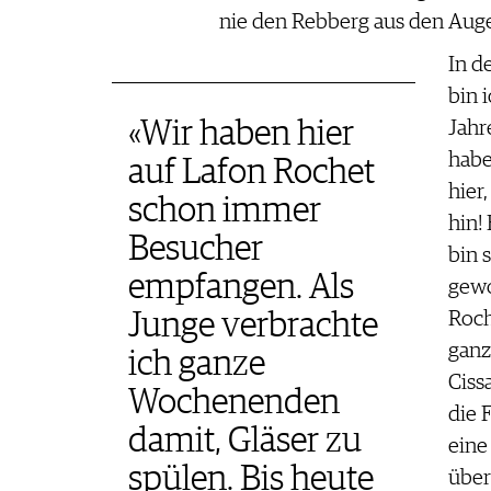
nie den Rebberg aus den Aug
In d
bin 
«Wir haben hier
Jahr
habe
auf Lafon Rochet
hier
schon immer
hin!
Besucher
bin 
empfangen. Als
gewo
Roch
Junge verbrachte
ganz
ich ganze
Ciss
Wochenenden
die 
damit, Gläser zu
eine
spülen. Bis heute
über