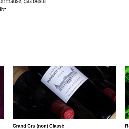
edermäuse, das beste
ibt.
Grand Cru (non) Classé
R