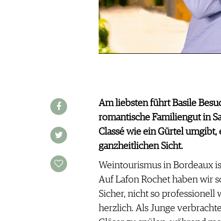
WINE TRADE CLUB
REDAKTION
JOBS
WERBUNG
PRESSE
IMPRESSUM
AGB & DATENSCHUTZ
Am liebsten führt Basile Besu
FAQ
romantische Familiengut in Sa
Classé wie ein Gürtel umgibt, 
SCHWEIZ
|
ganzheitlichen Sicht.
DEUTSCHLAND
|
Weintourismus in Bordeaux ist
SUISSE ROMANDE
Auf Lafon Rochet haben wir 
Sicher, nicht so professionell
herzlich. Als Junge verbrach