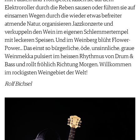
Elektroroller durch die Reben sausen oder führen sie auf
VORTEILSWELT
einsamen Wegen durch die wieder etwas befreiter
MEDIATHEK
atmende Natur, organisieren Jazzkonzerte und
APPS
verkuppeln den Wein im eigenen Schlemmertempel
NEWS
VIDEOS
mit leckeren Speisen. Und im Weinberg blüht Flower-
WEINWIRTSCHAFT
BILDSTRECKEN
Power... Das einst so bürgerliche, öde, unsinnliche, graue
WEINSZENE
BÜCHER
ANMELDEN
Weinmekka pulsiert im heissen Rhythmus von Drum &
PORTRAITS
Bass und rollt fröhlich Richtung Morgen. Willkommen
VINOPHILES
AWARDS
im rockigsten Weingebiet der Welt!
ARCHIV
GEWINNSPIELE
Rolf Bichsel
VORTEILSWELT
TRINKREIFETABELLE
ABO
WEINSUCHE
NEWSLETTER
WINE TRADE CLUB
REDAKTION