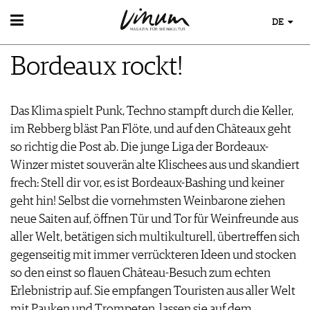
DE
WEIN
Bordeaux rockt!
WEINSUCHE
WEINWISSEN
GUIDE WEINGÜTER
WEINREGIONEN
WINETRADECLUB
EVENTS
Das Klima spielt Punk, Techno stampft durch die Keller,
WEINLEXIKON
WINZER
EVENTKALENDER
im Rebberg bläst Pan Flöte, und auf den Châteaux geht
WEINGESCHICHTE
WEINE DES MONATS
ESSEN & TRINKEN
AWARDS
so richtig die Post ab. Die junge Liga der Bordeaux-
WEINLAGERUNG
TRINKREIFETABELLE
FOOD PAIRING TIPPS
EVENT-BILDER
Winzer mistet souverän alte Klischees aus und skandiert
INFOGRAFIKEN
MAGAZIN
UNIQUE WINERIES
FOOD PAIRING TABELLE
frech: Stell dir vor, es ist Bordeaux-Bashing und keiner
TIPPS & TRICKS
CLUB LES DOMAINES
REPORTAGEN
KULINARIK
geht hin! Selbst die vornehmsten Weinbarone ziehen
NEWS
DOSSIER
REZEPTE
neue Saiten auf, öffnen Tür und Tor für Weinfreunde aus
WINEGUIDES
HOTSPOTS
aller Welt, betätigen sich multikulturell, übertreffen sich
KLARTEXT
WEINREISEN
gegenseitig mit immer verrückteren Ideen und stocken
EXTRAS
so den einst so flauen Château-Besuch zum echten
ABO
Erlebnistrip auf. Sie empfangen Touristen aus aller Welt
AUSGABE
mit Pauken und Trompeten, lassen sie auf dem
ARCHIV