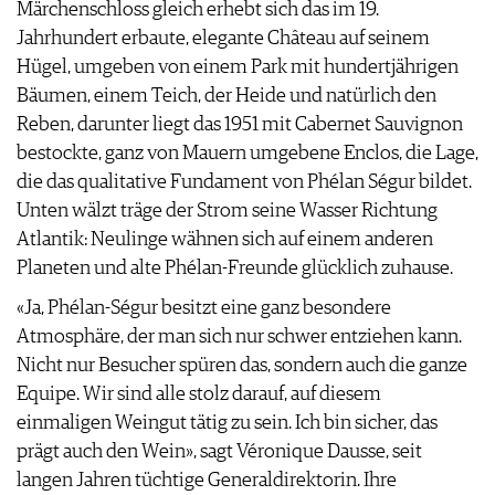
Märchenschloss gleich erhebt sich das im 19.
JOBS
Jahrhundert erbaute, elegante Château auf seinem
WERBUNG
Hügel, umgeben von einem Park mit hundertjährigen
PRESSE
Bäumen, einem Teich, der Heide und natürlich den
IMPRESSUM
Reben, darunter liegt das 1951 mit Cabernet Sauvignon
AGB & DATENSCHUTZ
bestockte, ganz von Mauern umgebene Enclos, die Lage,
FAQ
die das qualitative Fundament von Phélan Ségur bildet.
Unten wälzt träge der Strom seine Wasser Richtung
Atlantik: Neulinge wähnen sich auf einem anderen
Planeten und alte Phélan-Freunde glücklich zuhause.
«Ja, Phélan-Ségur besitzt eine ganz besondere
Atmosphäre, der man sich nur schwer entziehen kann.
Nicht nur Besucher spüren das, sondern auch die ganze
Equipe. Wir sind alle stolz darauf, auf diesem
einmaligen Weingut tätig zu sein. Ich bin sicher, das
prägt auch den Wein», sagt Véronique Dausse, seit
langen Jahren tüchtige General­direktorin. Ihre