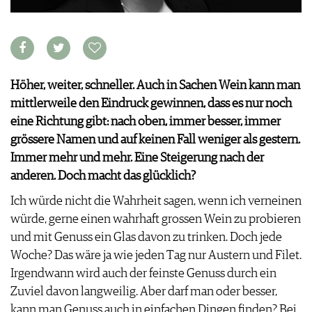
VORTEILSWELT
MEDIATHEK
APPS
NEWS
VIDEOS
Höher, weiter, schneller. Auch in Sachen Wein kann man
WEINWIRTSCHAFT
BILDSTRECKEN
mittlerweile den Eindruck gewinnen, dass es nur noch
WEINSZENE
BÜCHER
ANMELDEN
eine Richtung gibt: nach oben, immer besser, immer
PORTRAITS
grössere Namen und auf keinen Fall weniger als gestern.
VINOPHILES
Immer mehr und mehr. Eine Steigerung nach der
AWARDS
ARCHIV
anderen. Doch macht das glücklich?
GEWINNSPIELE
VORTEILSWELT
Ich würde nicht die Wahrheit sagen, wenn ich verneinen
TRINKREIFETABELLE
würde, gerne einen wahrhaft grossen Wein zu probieren
ABO
und mit Genuss ein Glas davon zu trinken. Doch jede
WEINSUCHE
Woche? Das wäre ja wie jeden Tag nur Austern und Filet.
NEWSLETTER
Irgendwann wird auch der feinste Genuss durch ein
WINE TRADE CLUB
Zuviel davon langweilig. Aber darf man oder besser,
REDAKTION
kann man Genuss auch in einfachen Dingen finden? Bei