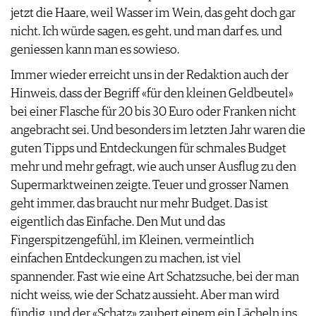
jetzt die Haare, weil Wasser im Wein, das geht doch gar
nicht. Ich würde sagen, es geht, und man darf es, und
geniessen kann man es sowieso.
Immer wieder erreicht uns in der Redaktion auch der
Hinweis, dass der Begriff «für den kleinen Geldbeutel»
bei einer Flasche für 20 bis 30 Euro oder Franken nicht
angebracht sei. Und besonders im letzten Jahr waren die
guten Tipps und Entdeckungen für schmales Budget
mehr und mehr gefragt, wie auch unser Ausflug zu den
Supermarktweinen zeigte. Teuer und grosser Namen
geht immer, das braucht nur mehr Budget. Das ist
eigentlich das Einfache. Den Mut und das
Fingerspitzengefühl, im Kleinen, vermeintlich
einfachen Entdeckungen zu machen, ist viel
spannender. Fast wie eine Art Schatzsuche, bei der man
nicht weiss, wie der Schatz aussieht. Aber man wird
fündig, und der «Schatz» zaubert einem ein Lächeln ins