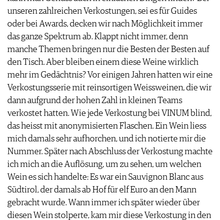
JOBS
unseren zahlreichen Verkostungen, sei es für Guides
WERBUNG
oder bei Awards, decken wir nach Möglichkeit immer
PRESSE
das ganze Spektrum ab. Klappt nicht immer, denn
IMPRESSUM
manche Themen bringen nur die Besten der Besten auf
AGB & DATENSCHUTZ
den Tisch. Aber bleiben einem diese Weine wirklich
FAQ
mehr im Gedächtnis? Vor einigen Jahren hatten wir eine
Verkostungsserie mit reinsortigen Weissweinen, die wir
dann aufgrund der hohen Zahl in kleinen Teams
verkostet hatten. Wie jede Verkostung bei VINUM blind,
das heisst mit anonymisierten Flaschen. Ein Wein liess
mich damals sehr aufhorchen, und ich notierte mir die
Nummer. Später nach Abschluss der Verkostung machte
ich mich an die Auflösung, um zu sehen, um welchen
Wein es sich handelte: Es war ein Sauvignon Blanc aus
Südtirol, der damals ab Hof für elf Euro an den Mann
gebracht wurde. Wann immer ich später wieder über
diesen Wein stolperte, kam mir diese Verkostung in den