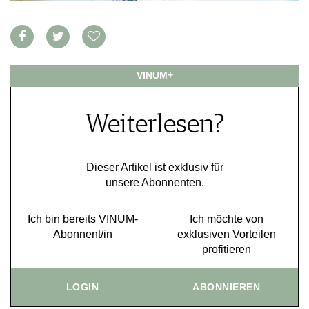
VORTEILSWELT
MEDIATHEK
APPS
VINUM+
NEWS
VIDEOS
WEINWIRTSCHAFT
BILDSTRECKEN
WEINSZENE
BÜCHER
Weiterlesen?
ANMELDEN
PORTRAITS
VINOPHILES
AWARDS
ARCHIV
Dieser Artikel ist exklusiv für
GEWINNSPIELE
unsere Abonnenten.
VORTEILSWELT
TRINKREIFETABELLE
Ich bin bereits VINUM-
Ich möchte von
ABO
Abonnent/in
exklusiven Vorteilen
WEINSUCHE
profitieren
NEWSLETTER
WINE TRADE CLUB
LOGIN
ABONNIEREN
REDAKTION