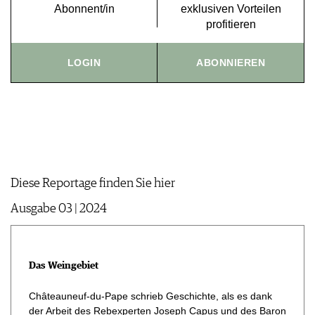
Abonnent/in
exklusiven Vorteilen
JOBS
profitieren
WERBUNG
PRESSE
LOGIN
ABONNIEREN
IMPRESSUM
AGB & DATENSCHUTZ
FAQ
Diese Reportage finden Sie hier
Ausgabe 03 | 2024
Das Weingebiet
Châteauneuf-du-Pape schrieb Geschichte, als es dank
der Arbeit des Rebexperten Joseph Capus und des Baron