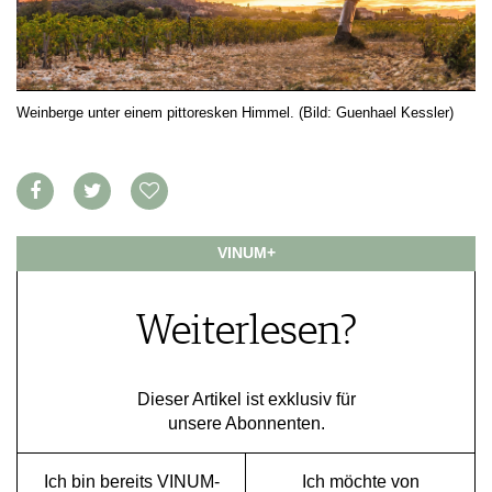
VORTEILSWELT
MEDIATHEK
APPS
Weinberge unter einem pittoresken Himmel. (Bild: Guenhael Kessler)
NEWS
VIDEOS
WEINWIRTSCHAFT
BILDSTRECKEN
WEINSZENE
BÜCHER
ANMELDEN
PORTRAITS
VINOPHILES
AWARDS
VINUM+
ARCHIV
GEWINNSPIELE
VORTEILSWELT
Weiterlesen?
TRINKREIFETABELLE
ABO
WEINSUCHE
Dieser Artikel ist exklusiv für
unsere Abonnenten.
NEWSLETTER
WINE TRADE CLUB
REDAKTION
Ich bin bereits VINUM-
Ich möchte von