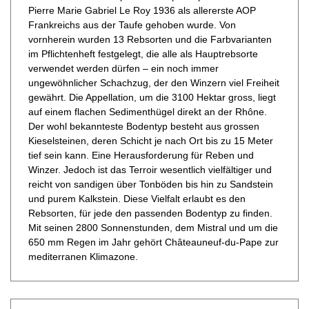
Pierre Marie Gabriel Le Roy 1936 als allererste AOP
Frankreichs aus der Taufe gehoben wurde. Von
vornherein wurden 13 Rebsorten und die Farbvarianten
im Pflichtenheft festgelegt, die alle als Hauptrebsorte
verwendet werden dürfen – ein noch immer
ungewöhnlicher Schachzug, der den Winzern viel Freiheit
gewährt. Die Appellation, um die 3100 Hektar gross, liegt
auf einem flachen Sedimenthügel direkt an der Rhône.
Der wohl bekannteste Bodentyp besteht aus grossen
Kieselsteinen, deren Schicht je nach Ort bis zu 15 Meter
tief sein kann. Eine Herausforderung für Reben und
Winzer. Jedoch ist das Terroir wesentlich vielfältiger und
reicht von sandigen über Tonböden bis hin zu Sandstein
und purem Kalkstein. Diese Vielfalt erlaubt es den
Rebsorten, für jede den passenden Bodentyp zu finden.
Mit seinen 2800 Sonnenstunden, dem Mistral und um die
650 mm Regen im Jahr gehört Châteauneuf-du-Pape zur
mediterranen Klimazone.