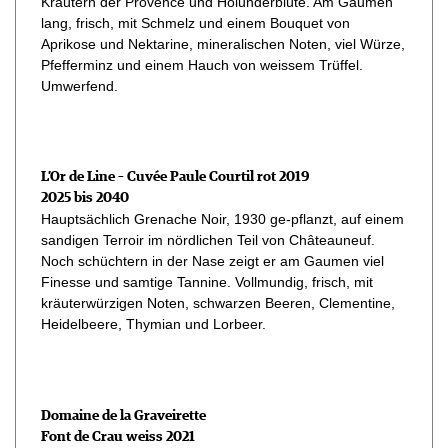
Kräutern der Provence und Holunderblüte. Am Gaumen
lang, frisch, mit Schmelz und einem Bouquet von
Aprikose und Nektarine, mineralischen Noten, viel Würze,
Pfefferminz und einem Hauch von weissem Trüffel.
Umwerfend.
L’Or de Line – Cuvée Paule Courtil rot 2019
2025 bis 2040
Hauptsächlich Grenache Noir, 1930 ge-pflanzt, auf einem
sandigen Terroir im nördlichen Teil von Châteauneuf.
Noch schüchtern in der Nase zeigt er am Gaumen viel
Finesse und samtige Tannine. Vollmundig, frisch, mit
kräuterwürzigen Noten, schwarzen Beeren, Clementine,
Heidelbeere, Thymian und Lorbeer.
Domaine de la Graveirette
Font de Crau weiss 2021