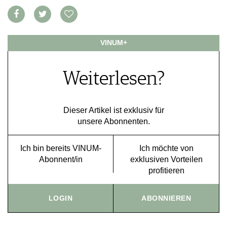
VORTEILSWELT
MEDIATHEK
VINUM+
APPS
NEWS
VIDEOS
WEINWIRTSCHAFT
BILDSTRECKEN
Weiterlesen?
WEINSZENE
BÜCHER
ANMELDEN
PORTRAITS
VINOPHILES
Dieser Artikel ist exklusiv für
AWARDS
ARCHIV
unsere Abonnenten.
GEWINNSPIELE
VORTEILSWELT
Ich bin bereits VINUM-
Ich möchte von
TRINKREIFETABELLE
Abonnent/in
exklusiven Vorteilen
ABO
profitieren
WEINSUCHE
NEWSLETTER
LOGIN
ABONNIEREN
WINE TRADE CLUB
REDAKTION