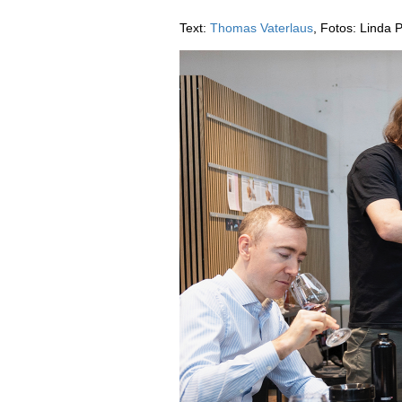
AUSGABE
Text:
Thomas Vaterlaus
, Fotos: Linda P
ARCHIV
VORTEILSWELT
MEDIATHEK
APPS
NEWS
VIDEOS
WEINWIRTSCHAFT
BILDSTRECKEN
WEINSZENE
BÜCHER
ANMELDEN
PORTRAITS
VINOPHILES
AWARDS
ARCHIV
GEWINNSPIELE
VORTEILSWELT
TRINKREIFETABELLE
ABO
WEINSUCHE
NEWSLETTER