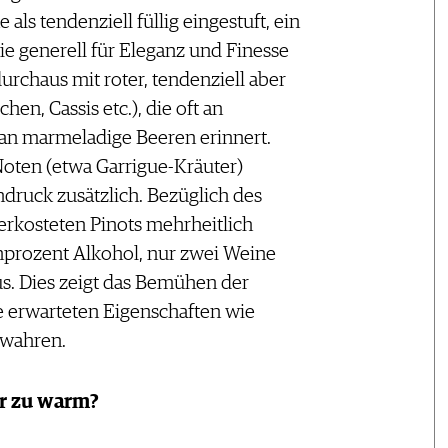
 als tendenziell füllig eingestuft, ein
die generell für Eleganz und Finesse
durchaus mit roter, tendenziell aber
en, Cassis etc.), die oft an
r an marmeladige Beeren erinnert.
oten (etwa Garrigue-Kräuter)
druck zusätzlich. Bezüglich des
erkosteten Pinots mehrheitlich
nprozent Alkohol, nur zwei Weine
. Dies zeigt das Bemühen der
te erwarteten Eigenschaften wie
ewahren.
er zu warm?