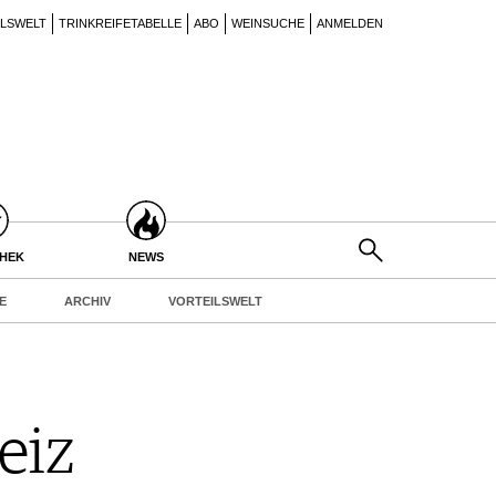
ILSWELT
TRINKREIFETABELLE
ABO
WEINSUCHE
ANMELDEN
THEK
NEWS
E
ARCHIV
VORTEILSWELT
eiz