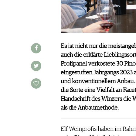
WINE TRADE CLUB
REDAKTION
JOBS
WERBUNG
PRESSE
Es ist nicht nur die meistang
IMPRESSUM
auch die erklärte Lieblingsso
AGB & DATENSCHUTZ
Profipanel verkostete 30 Pinot
FAQ
eingestuften Jahrgangs 2023
und konventionellem Anbau. F
SCHWEIZ
|
die Sorte eine Vielfalt an Fa
DEUTSCHLAND
|
Handschrift des Winzers die W
SUISSE ROMANDE
als die Anbaumethode.
Elf Weinprofis haben im Rahm