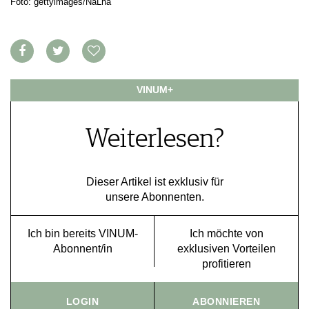
Foto: gettyimages/NaLha
VORTEILSWELT
MEDIATHEK
APPS
NEWS
VIDEOS
VINUM+
WEINWIRTSCHAFT
BILDSTRECKEN
WEINSZENE
BÜCHER
ANMELDEN
PORTRAITS
Weiterlesen?
VINOPHILES
AWARDS
ARCHIV
GEWINNSPIELE
Dieser Artikel ist exklusiv für
VORTEILSWELT
unsere Abonnenten.
TRINKREIFETABELLE
ABO
Ich bin bereits VINUM-
Ich möchte von
Abonnent/in
exklusiven Vorteilen
WEINSUCHE
profitieren
NEWSLETTER
WINE TRADE CLUB
LOGIN
ABONNIEREN
REDAKTION