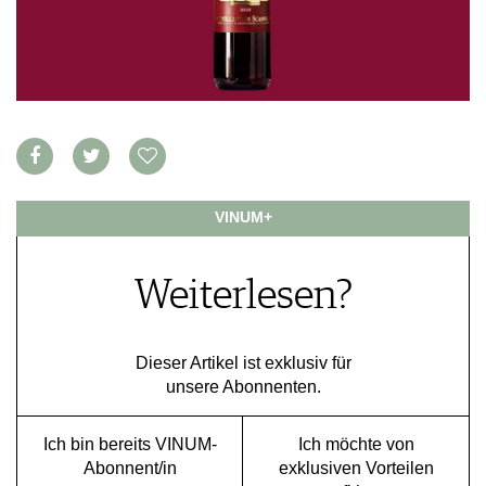
VORTEILSWELT
MEDIATHEK
APPS
NEWS
VIDEOS
WEINWIRTSCHAFT
BILDSTRECKEN
WEINSZENE
BÜCHER
ANMELDEN
PORTRAITS
VINUM+
VINOPHILES
AWARDS
ARCHIV
GEWINNSPIELE
Weiterlesen?
VORTEILSWELT
TRINKREIFETABELLE
Dieser Artikel ist exklusiv für
ABO
unsere Abonnenten.
WEINSUCHE
NEWSLETTER
Ich bin bereits VINUM-
Ich möchte von
WINE TRADE CLUB
Abonnent/in
exklusiven Vorteilen
REDAKTION