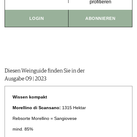
profitieren
JOBS
WERBUNG
LOGIN
ABONNIEREN
PRESSE
IMPRESSUM
AGB & DATENSCHUTZ
FAQ
Diesen Weinguide finden Sie in der
Ausgabe 09 | 2023
Wissen kompakt
Morellino di Scansano:
1315 Hektar
Rebsorte Morellino = Sangiovese
mind. 85%