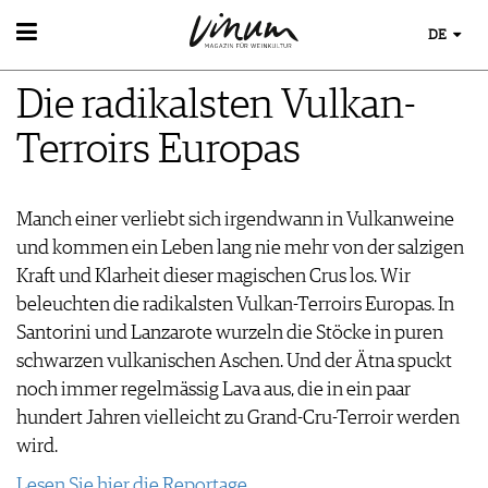
DE
WEIN
Die radikalsten Vulkan-
WEINSUCHE
WEINWISSEN
GUIDE WEINGÜTER
Terroirs Europas
WEINREGIONEN
WINETRADECLUB
EVENTS
WEINLEXIKON
WINZER
EVENTKALENDER
WEINGESCHICHTE
WEINE DES MONATS
ESSEN & TRINKEN
Manch einer verliebt sich irgendwann in Vulkanweine
AWARDS
WEINLAGERUNG
TRINKREIFETABELLE
und kommen ein Leben lang nie mehr von der salzigen
FOOD PAIRING TIPPS
EVENT-BILDER
INFOGRAFIKEN
MAGAZIN
UNIQUE WINERIES
Kraft und Klarheit dieser magischen Crus los. Wir
FOOD PAIRING TABELLE
TIPPS & TRICKS
CLUB LES DOMAINES
REPORTAGEN
KULINARIK
beleuchten die radikalsten Vulkan-Terroirs Europas. In
MEDIATHEK
NEWS
DOSSIER
REZEPTE
Santorini und Lanzarote wurzeln die Stöcke in puren
APPS
WINEGUIDES
HOTSPOTS
schwarzen vulkanischen Aschen. Und der Ätna spuckt
VIDEOS
KLARTEXT
WEINREISEN
noch immer regelmässig Lava aus, die in ein paar
BILDSTRECKEN
EXTRAS
hundert Jahren vielleicht zu Grand-Cru-Terroir werden
BÜCHER
ABO
wird.
AUSGABE
NEWS
Lesen Sie hier die Reportage.
ARCHIV