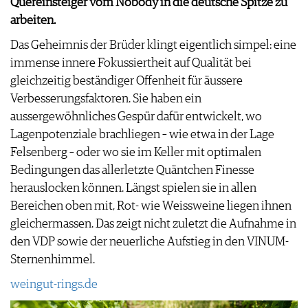
Quereinsteiger vom Nobody in die deutsche Spitze zu
arbeiten.
Das Geheimnis der Brüder klingt eigentlich simpel: eine
immense innere Fokussiertheit auf Qualität bei
gleichzeitig beständiger Offenheit für äussere
Verbesserungsfaktoren. Sie haben ein
aussergewöhnliches Gespür dafür entwickelt, wo
Lagenpotenziale brachliegen – wie etwa in der Lage
Felsenberg – oder wo sie im Keller mit optimalen
Bedingungen das allerletzte Quäntchen Finesse
herauslocken können. Längst spielen sie in allen
Bereichen oben mit, Rot- wie Weissweine liegen ihnen
gleichermassen. Das zeigt nicht zuletzt die Aufnahme in
den VDP sowie der neuerliche Aufstieg in den VINUM-
Sternenhimmel.
weingut-rings.de