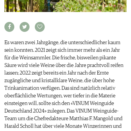
WEINWIRTSCHAFT
VORTEILSWELT
WEINSZENE
ANMELDEN
PORTRAITS
VINOPHILES
AWARDS
ARCHIV
GEWINNSPIELE
Es waren zwei Jahrgänge, die unterschiedlicher kaum
VORTEILSWELT
sein konnten. 2021 zeigt sich immer mehr als ein Jahr
TRINKREIFETABELLE
für die Weinsammler. Die frische, bisweilen pikante
ABO
Säure wird viele Weine über die Jahre prachtvoll reifen
WEINSUCHE
lassen; 2022 zeigt bereits ein Jahr nach der Ernte
NEWSLETTER
zugängliche und kristallklare Weine, die über hohe
WINE TRADE CLUB
Trinkanimation verfügen. Das sind natürlich relativ
REDAKTION
oberflächliche Wertungen, wer tiefer in die Materie
JOBS
einsteigen will, sollte sich den «VINUM Weinguide
WERBUNG
Deutschland 2024» zulegen. Das VINUM Weinguide-
PRESSE
Team um die Chefredakteure Matthias F. Mangold und
IMPRESSUM
Harald Scholl hat über viele Monate Winzerinnen und
AGB & DATENSCHUTZ