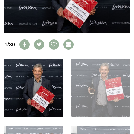
WEINWIRTSCHAFT
VORTEILSWELT
WEINSZENE
ANMELDEN
PORTRAITS
VINOPHILES
AWARDS
ARCHIV
GEWINNSPIELE
1/30
VORTEILSWELT
TRINKREIFETABELLE
ABO
WEINSUCHE
NEWSLETTER
WINE TRADE CLUB
REDAKTION
JOBS
WERBUNG
PRESSE
IMPRESSUM
AGB & DATENSCHUTZ