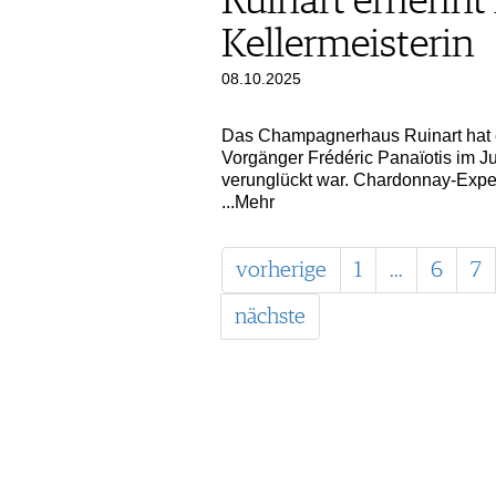
Ruinart ernennt
Kellermeisterin
08.10.2025
Das Champagnerhaus Ruinart hat e
Vorgänger Frédéric Panaïotis im Ju
verunglückt war. Chardonnay-Experti
...Mehr
vorherige
1
…
6
7
nächste