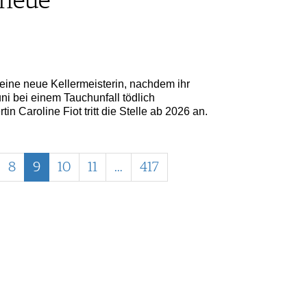
 neue
ine neue Kellermeisterin, nachdem ihr
ni bei einem Tauchunfall tödlich
n Caroline Fiot tritt die Stelle ab 2026 an.
8
9
10
11
…
417