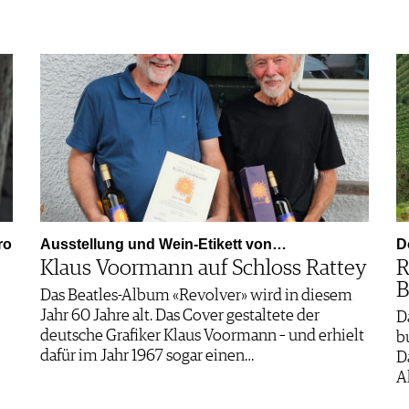
ro
Ausstellung und Wein-Etikett von…
D
Klaus Voormann auf Schloss Rattey
R
B
Das Beatles-Album «Revolver» wird in diesem
Jahr 60 Jahre alt. Das Cover gestaltete der
D
deutsche Grafiker Klaus Voormann – und erhielt
b
dafür im Jahr 1967 sogar einen…
D
A