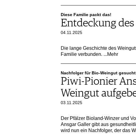
WERBUNG
PRESSE
Diese Familie packt das!
Entdeckung des 
IMPRESSUM
AGB & DATENSCHUTZ
04.11.2025
FAQ
Die lange Geschichte des Weinguts
Familie verbunden.
...Mehr
SCHWEIZ
|
DEUTSCHLAND
|
Nachfolger für Bio-Weingut gesucht
SUISSE ROMANDE
Piwi-Pionier Ans
Weingut aufgeb
03.11.2025
Der Pfälzer Bioland-Winzer und Vo
Ansgar Galler gibt aus gesundheit
wird nun ein Nachfolger, der das 