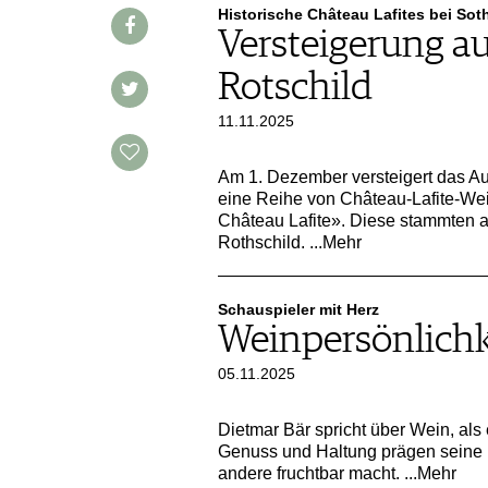
AUSGABE
Historische Château Lafites bei Sot
VINOPHILES
Versteigerung au
ARCHIV
ARCHIV
VORTEILSWELT
Rotschild
ANMELDEN
11.11.2025
Am 1. Dezember versteigert das Au
AWARDS
eine Reihe von Château-Lafite-Wei
GEWINNSPIELE
Château Lafite». Diese stammten a
Rothschild.
...Mehr
VORTEILSWELT
TRINKREIFETABELLE
ABO
Schauspieler mit Herz
Weinpersönlichk
WEINSUCHE
NEWSLETTER
05.11.2025
WINE TRADE CLUB
Dietmar Bär spricht über Wein, als
REDAKTION
Genuss und Haltung prägen seine 
JOBS
andere fruchtbar macht.
...Mehr