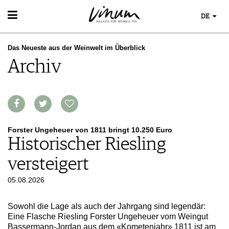
DE
WEIN
Das Neueste aus der Weinwelt im Überblick
WEINSUCHE
WEINWISSEN
Archiv
GUIDE WEINGÜTER
WEINREGIONEN
WINETRADECLUB
EVENTS
WEINLEXIKON
WINZER
EVENTKALENDER
WEINGESCHICHTE
WEINE DES MONATS
ESSEN & TRINKEN
AWARDS
WEINLAGERUNG
TRINKREIFETABELLE
FOOD PAIRING TIPPS
EVENT-BILDER
INFOGRAFIKEN
MAGAZIN
UNIQUE WINERIES
FOOD PAIRING TABELLE
Forster Ungeheuer von 1811 bringt 10.250 Euro
TIPPS & TRICKS
CLUB LES DOMAINES
REPORTAGEN
Historischer Riesling
KULINARIK
MEDIATHEK
NEWS
DOSSIER
REZEPTE
versteigert
APPS
WINEGUIDES
HOTSPOTS
NEWS
VIDEOS
KLARTEXT
05.08.2026
WEINREISEN
WEINWIRTSCHAFT
BILDSTRECKEN
EXTRAS
WEINSZENE
BÜCHER
ABO
Sowohl die Lage als auch der Jahrgang sind legendär:
PORTRAITS
AUSGABE
Eine Flasche Riesling Forster Ungeheuer vom Weingut
VINOPHILES
Bassermann-Jordan aus dem «Kometenjahr» 1811 ist am
ARCHIV