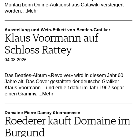
ARCHIV
Montag beim Online-Auktionshaus Catawiki versteigert
VORTEILSWELT
worden.
...Mehr
ANMELDEN
Ausstellung und Wein-Etikett von Beatles-Grafiker
Klaus Voormann auf
AWARDS
Schloss Rattey
GEWINNSPIELE
VORTEILSWELT
04.08.2026
TRINKREIFETABELLE
ABO
Das Beatles-Album «Revolver» wird in diesem Jahr 60
WEINSUCHE
Jahre alt. Das Cover gestaltete der deutsche Grafiker
Klaus Voormann – und erhielt dafür im Jahr 1967 sogar
NEWSLETTER
einen Grammy.
...Mehr
WINE TRADE CLUB
REDAKTION
JOBS
Domaine Pierre Damoy übernommen
Roederer kauft Domaine im
WERBUNG
PRESSE
Burgund
IMPRESSUM