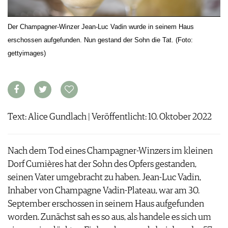
ARCHIV
VORTEILSWELT
Der Champagner-Winzer Jean-Luc Vadin wurde in seinem Haus
ANMELDEN
erschossen aufgefunden. Nun gestand der Sohn die Tat. (Foto:
gettyimages)
AWARDS
GEWINNSPIELE
VORTEILSWELT
TRINKREIFETABELLE
Text: Alice Gundlach | Veröffentlicht: 10. Oktober 2022
ABO
WEINSUCHE
NEWSLETTER
Nach dem Tod eines Champagner-Winzers im kleinen
WINE TRADE CLUB
Dorf Cumières hat der Sohn des Opfers gestanden,
REDAKTION
seinen Vater umgebracht zu haben. Jean-Luc Vadin,
JOBS
Inhaber von Champagne Vadin-Plateau, war am 30.
WERBUNG
September erschossen in seinem Haus aufgefunden
PRESSE
worden. Zunächst sah es so aus, als handele es sich um
IMPRESSUM