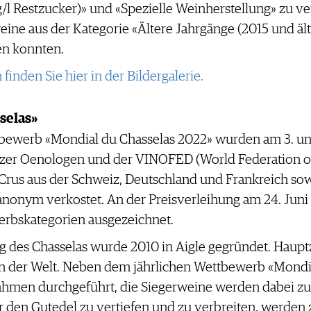
g/l Restzucker)» und «Spezielle Weinherstellung» zu 
ine aus der Kategorie «Ältere Jahrgänge (2015 und ält
en konnten.
inden Sie hier in der Bildergalerie.
selas»
ewerb «Mondial du Chasselas 2022» wurden am 3. und 
zer Oenologen und der VINOFED (World Federation of 
 Crus aus der Schweiz, Deutschland und Frankreich s
anonym verkostet. An der Preisverleihung am 24. Juni
werbskategorien ausgezeichnet.
 des Chasselas wurde 2010 in Aigle gegründet. Hauptz
in der Welt. Neben dem jährlichen Wettbewerb «Mondi
hmen durchgeführt, die Siegerweine werden dabei zu
r den Gutedel zu vertiefen und zu verbreiten, werde