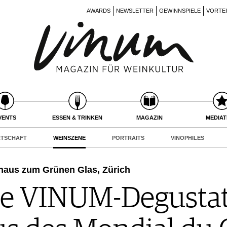
AWARDS
NEWSLETTER
GEWINNSPIELE
VORTE
VENTS
ESSEN & TRINKEN
MAGAZIN
MEDIA
RTSCHAFT
WEINSZENE
PORTRAITS
VINOPHILES
haus zum Grünen Glas, Zürich
ie VINUM-Degustat