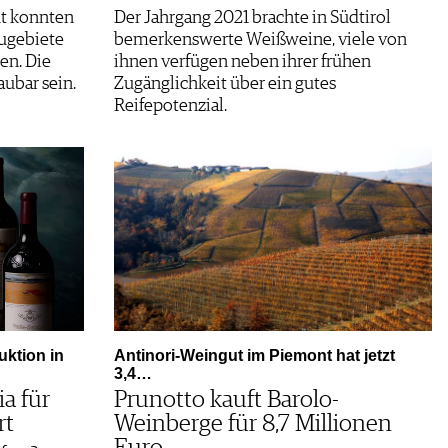
ut konnten
Der Jahrgang 2021 brachte in Südtirol
ugebiete
bemerkenswerte Weißweine, viele von
en. Die
ihnen verfügen neben ihrer frühen
ubar sein.
Zugänglichkeit über ein gutes
Reifepotenzial.
ktion in
Antinori-Weingut im Piemont hat jetzt
3,4…
ia für
Prunotto kauft Barolo-
rt
Weinberge für 8,7 Millionen
Euro