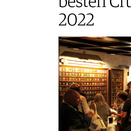
besten Cr
AUSGABE
VINOPHILES
ARCHIV
ARCHIV
2022
VORTEILSWELT
ANMELDEN
AWARDS
GEWINNSPIELE
VORTEILSWELT
TRINKREIFETABELLE
ABO
WEINSUCHE
NEWSLETTER
WINE TRADE CLUB
REDAKTION
JOBS