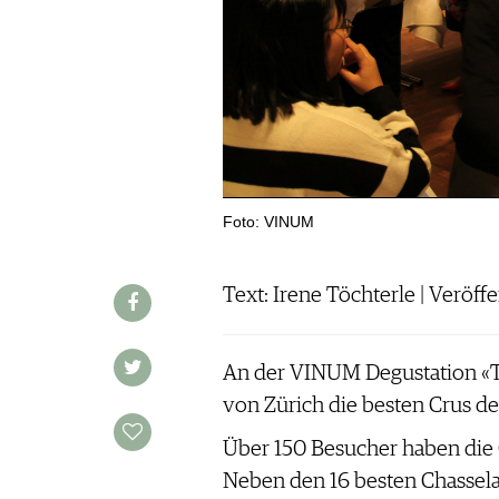
WERBUNG
PRESSE
IMPRESSUM
AGB & DATENSCHUTZ
FAQ
SCHWEIZ
|
Foto: VINUM
DEUTSCHLAND
|
SUISSE ROMANDE
Text: Irene Töchterle | Veröff
An der VINUM Degustation «T
von Zürich die besten Crus d
Über 150 Besucher haben die 
Neben den 16 besten Chassela