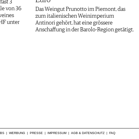
fast 3
ale von 36
Das Weingut Prunotto im Piemont, das
weines
zum italienischen Weinimperium
CHF unter
Antinori gehört, hat eine grössere
Anschaffung in der Barolo-Region getätigt.
OBS
|
WERBUNG
|
PRESSE
|
IMPRESSUM
|
AGB & DATENSCHUTZ
|
FAQ