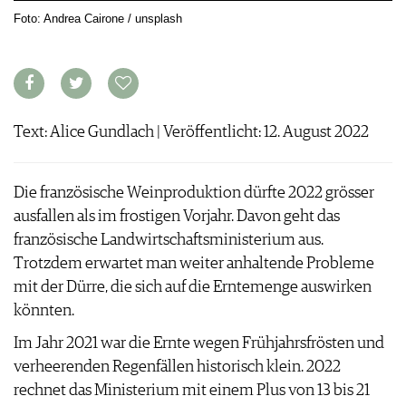
ARCHIV
Foto: Andrea Cairone / unsplash
VORTEILSWELT
ANMELDEN
AWARDS
Text: Alice Gundlach | Veröffentlicht: 12. August 2022
GEWINNSPIELE
VORTEILSWELT
TRINKREIFETABELLE
Die französische Weinproduktion dürfte 2022 grösser
ABO
ausfallen als im frostigen Vorjahr. Davon geht das
WEINSUCHE
französische Landwirtschaftsministerium aus.
NEWSLETTER
Trotzdem erwartet man weiter anhaltende Probleme
WINE TRADE CLUB
mit der Dürre, die sich auf die Erntemenge auswirken
REDAKTION
könnten.
JOBS
Im Jahr 2021 war die Ernte wegen Frühjahrsfrösten und
WERBUNG
verheerenden Regenfällen historisch klein. 2022
PRESSE
rechnet das Ministerium mit einem Plus von 13 bis 21
IMPRESSUM