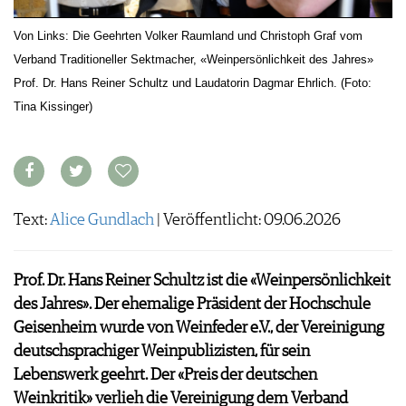
ARCHIV
VORTEILSWELT
Von Links: Die Geehrten Volker Raumland und Christoph Graf vom
Verband Traditioneller Sektmacher, «Weinpersönlichkeit des Jahres»
ANMELDEN
Prof. Dr. Hans Reiner Schultz und Laudatorin Dagmar Ehrlich. (Foto:
Tina Kissinger)
AWARDS
GEWINNSPIELE
VORTEILSWELT
TRINKREIFETABELLE
ABO
Text:
Alice Gundlach
| Veröffentlicht: 09.06.2026
WEINSUCHE
NEWSLETTER
Prof. Dr. Hans Reiner Schultz ist die «Weinpersönlichkeit
WINE TRADE CLUB
des Jahres». Der ehemalige Präsident der Hochschule
REDAKTION
Geisenheim wurde von Weinfeder e.V., der Vereinigung
JOBS
deutschsprachiger Weinpublizisten, für sein
WERBUNG
Lebenswerk geehrt. Der «Preis der deutschen
PRESSE
Weinkritik» verlieh die Vereinigung dem Verband
IMPRESSUM