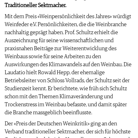
Traditioneller Sektmacher.
AGB & DATENSCHUTZ
FAQ
Mit dem Preis «Weinpersönlichkeit des Jahres» würdigt
Weinfeder e.V. Persönlichkeiten, die die Weinbranche
nachhaltig geprägt haben. Prof. Schultz erhielt die
Auszeichnung für seine wissenschaftlichen und
praxisnahen Beiträge zur Weiterentwicklung des
Weinbaus sowie für seine Arbeiten zu den
Auswirkungen des Klimawandels auf den Weinbau. Die
Laudatio hielt Rowald Hepp, der ehemalige
Betriebsleiter von Schloss Vollrads, der Schultz seit der
Studienzeit kennt. Er berichtete, wie früh sich Schultz
schon mit den Themen Klimaveränderung und
Trockenstress im Weinbau befasste, und damit später
die Branche massgeblich beeinflusste.
Der «Preis der Deutschen Weinkritik» ging an den
Verband traditioneller Sektmacher, der sich für höchste