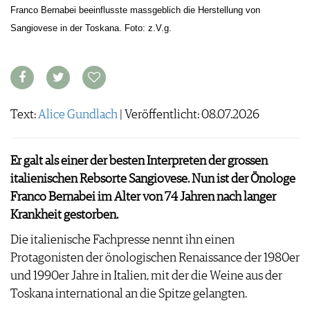
ARCHIV
Franco Bernabei beeinflusste massgeblich die Herstellung von
VORTEILSWELT
Sangiovese in der Toskana. Foto: z.V.g.
ANMELDEN
AWARDS
GEWINNSPIELE
Text:
Alice Gundlach
| Veröffentlicht: 08.07.2026
VORTEILSWELT
TRINKREIFETABELLE
Er galt als einer der besten Interpreten der grossen
ABO
italienischen Rebsorte Sangiovese. Nun ist der Önologe
WEINSUCHE
Franco Bernabei im Alter von 74 Jahren nach langer
NEWSLETTER
Krankheit gestorben.
WINE TRADE CLUB
REDAKTION
Die italienische Fachpresse nennt ihn einen
JOBS
Protagonisten der önologischen Renaissance der 1980er
WERBUNG
und 1990er Jahre in Italien, mit der die Weine aus der
PRESSE
Toskana international an die Spitze gelangten.
IMPRESSUM