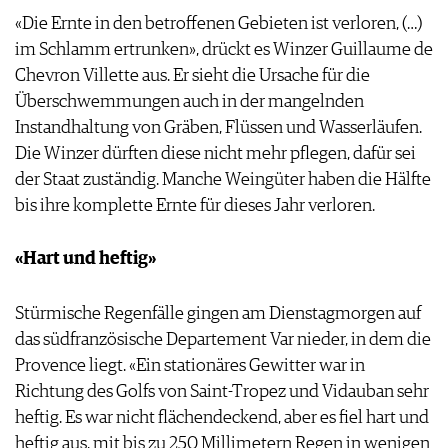
AGB & DATENSCHUTZ
«Die Ernte in den betroffenen Gebieten ist verloren, (…)
FAQ
im Schlamm ertrunken», drückt es Winzer Guillaume de
Chevron Villette aus. Er sieht die Ursache für die
Überschwemmungen auch in der mangelnden
Instandhaltung von Gräben, Flüssen und Wasserläufen.
Die Winzer dürften diese nicht mehr pflegen, dafür sei
der Staat zuständig. Manche Weingüter haben die Hälfte
bis ihre komplette Ernte für dieses Jahr verloren.
«Hart und heftig»
Stürmische Regenfälle gingen am Dienstagmorgen auf
das südfranzösische Departement Var nieder, in dem die
Provence liegt. «Ein stationäres Gewitter war in
Richtung des Golfs von Saint-Tropez und Vidauban sehr
heftig. Es war nicht flächendeckend, aber es fiel hart und
heftig aus, mit bis zu 250 Millimetern Regen in wenigen