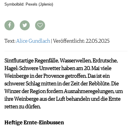
ARCHIV
Symbolbild: Pexels (Jplenio)
VORTEILSWELT
ANMELDEN
AWARDS
Text:
Alice Gundlach
| Veröffentlicht: 22.05.2025
GEWINNSPIELE
VORTEILSWELT
Sintflutartige Regenfälle, Wasserwellen, Erdrutsche,
TRINKREIFETABELLE
Hagel: Schwere Unwetter haben am 20. Mai viele
ABO
Weinberge in der Provence getroffen. Das ist ein
WEINSUCHE
schwerer Schlag mitten in der Zeit der Rebblüte. Die
NEWSLETTER
Winzer der Region fordern Ausnahmeregelungen, um
WINE TRADE CLUB
ihre Weinberge aus der Luft behandeln und die Ernte
REDAKTION
retten zu dürfen.
JOBS
WERBUNG
Heftige Ernte-Einbussen
PRESSE
IMPRESSUM