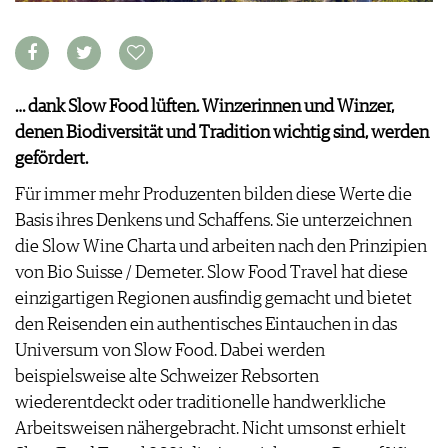
APPS
WINEGUIDES
NEWS
VIDEOS
KLARTEXT
WEINWIRTSCHAFT
BILDSTRECKEN
EXTRAS
WEINSZENE
BÜCHER
ANMELDEN
ABO
… dank Slow Food lüften. Winzerinnen und Winzer,
PORTRAITS
AUSGABE
denen Biodiversität und Tradition wichtig sind, werden
VINOPHILES
ARCHIV
AWARDS
gefördert.
ARCHIV
VORTEILSWELT
GEWINNSPIELE
Für immer mehr Produzenten bilden diese Werte die
VORTEILSWELT
Basis ihres Denkens und Schaffens. Sie unterzeichnen
TRINKREIFETABELLE
die Slow Wine Charta und arbeiten nach den Prinzipien
ABO
von Bio Suisse / Demeter. Slow Food Travel hat diese
WEINSUCHE
einzigartigen Regionen ausfindig gemacht und bietet
NEWSLETTER
den Reisenden ein authentisches Eintauchen in das
WINE TRADE CLUB
Universum von Slow Food. Dabei werden
REDAKTION
beispielsweise alte Schweizer Rebsorten
JOBS
wiederentdeckt oder traditionelle handwerkliche
WERBUNG
Arbeitsweisen nähergebracht. Nicht umsonst erhielt
PRESSE