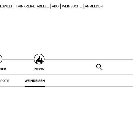
ILSWELT
TRINKREIFETABELLE
ABO
WEINSUCHE
ANMELDEN
THEK
NEWS
POTS
WEINREISEN