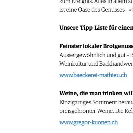
zum Ereignis. Alles in allem 
ist eine Oase des Genusses – «C
Unsere Tipp-Liste für ein
Feinster lokaler Brotgenus
Aussergewöhnlich und gut – 
Weinkultur und Backhandwer
www.baeckerei-mathieu.ch
Weine, die man trinken wil
Einzigartiges Sortiment herau
preisgekrönter Weine. Die Kel
www.gregor-kuonen.ch