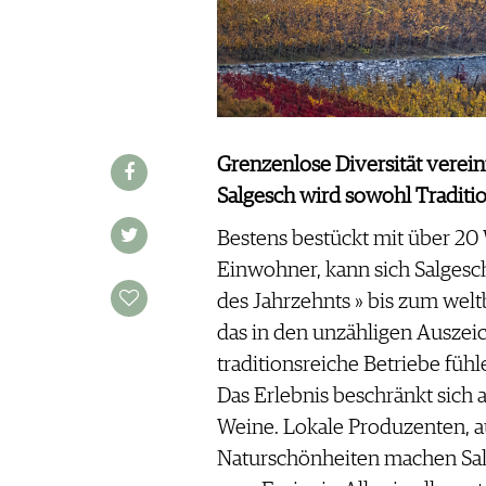
JOBS
WERBUNG
PRESSE
IMPRESSUM
AGB & DATENSCHUTZ
Grenzenlose Diversität vereint
FAQ
Salgesch wird sowohl Traditio
SCHWEIZ
|
Bestens bestückt mit über 20 
DEUTSCHLAND
|
Einwohner, kann sich Salgesc
SUISSE ROMANDE
des Jahrzehnts » bis zum welt
das in den unzähligen Auszei
traditionsreiche Betriebe füh
Das Erlebnis beschränkt sich 
Weine. Lokale Produzenten, a
Naturschönheiten machen Sal