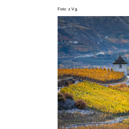
REPORTAGEN
MEDIATHEK
Foto: z.V.g.
DOSSIER
APPS
WINEGUIDES
NEWS
VIDEOS
KLARTEXT
WEINWIRTSCHAFT
BILDSTRECKEN
EXTRAS
WEINSZENE
BÜCHER
ANMELDEN
ABO
PORTRAITS
AUSGABE
VINOPHILES
ARCHIV
AWARDS
ARCHIV
VORTEILSWELT
GEWINNSPIELE
VORTEILSWELT
TRINKREIFETABELLE
ABO
WEINSUCHE
NEWSLETTER
WINE TRADE CLUB
REDAKTION