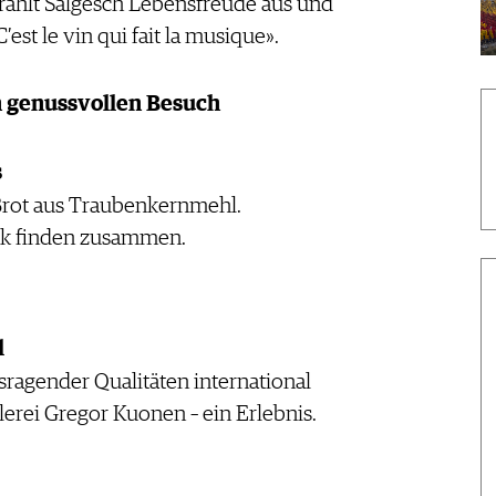
strahlt Salgesch Lebensfreude aus und
’est le vin qui fait la musique».
en genussvollen Besuch
s
Brot aus Traubenkernmehl.
k finden zusammen.
l
sragender Qualitäten international
lerei Gregor Kuonen – ein Erlebnis.