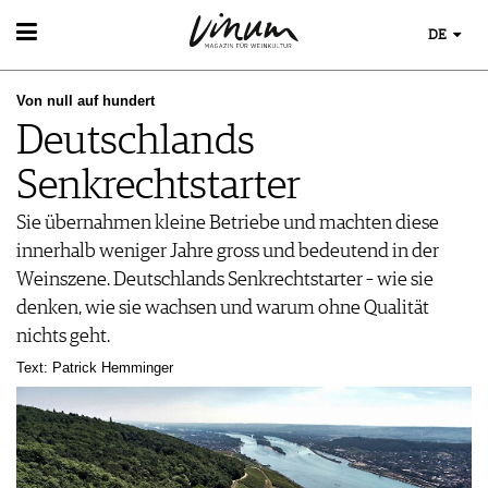
DE
WEIN
Von null auf hundert
WEINSUCHE
WEINWISSEN
Deutschlands
GUIDE WEINGÜTER
WEINREGIONEN
WINETRADECLUB
EVENTS
Senkrechtstarter
WEINLEXIKON
WINZER
EVENTKALENDER
WEINGESCHICHTE
WEINE DES MONATS
ESSEN & TRINKEN
Sie übernahmen kleine Betriebe und machten diese
AWARDS
WEINLAGERUNG
TRINKREIFETABELLE
FOOD PAIRING TIPPS
innerhalb weniger Jahre gross und bedeutend in der
EVENT-BILDER
INFOGRAFIKEN
MAGAZIN
UNIQUE WINERIES
FOOD PAIRING TABELLE
Weinszene. Deutschlands Senkrechtstarter – wie sie
TIPPS & TRICKS
CLUB LES DOMAINES
REPORTAGEN
KULINARIK
denken, wie sie wachsen und warum ohne Qualität
NEWS
DOSSIER
REZEPTE
nichts geht.
WINEGUIDES
HOTSPOTS
Text: Patrick Hemminger
KLARTEXT
WEINREISEN
EXTRAS
ABO
AUSGABE
ARCHIV