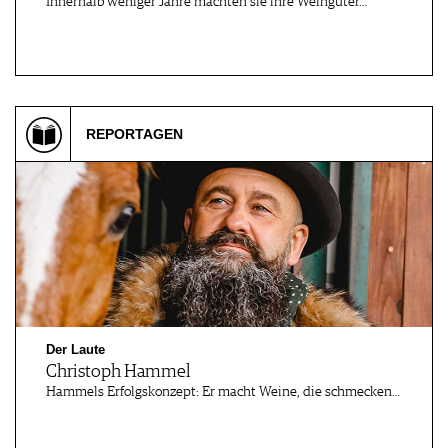
Innerhalb weniger Jahre machten sie ihre Weingüter…
JOBS
WERBUNG
PRESSE
IMPRESSUM
AGB & DATENSCHUTZ
REPORTAGEN
FAQ
Der Laute
Christoph Hammel
Hammels Erfolgskonzept: Er macht Weine, die schmecken…