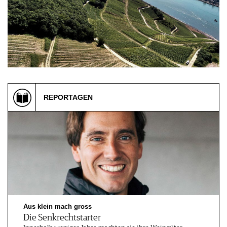
VORTEILSWELT
MEDIATHEK
APPS
NEWS
VIDEOS
WEINWIRTSCHAFT
BILDSTRECKEN
WEINSZENE
BÜCHER
ANMELDEN
PORTRAITS
REPORTAGEN
VINOPHILES
AWARDS
ARCHIV
GEWINNSPIELE
VORTEILSWELT
TRINKREIFETABELLE
ABO
WEINSUCHE
NEWSLETTER
Aus klein mach gross
WINE TRADE CLUB
Die Senkrechtstarter
REDAKTION