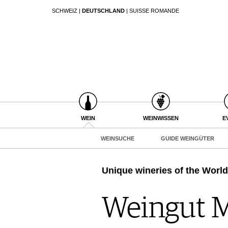
SCHWEIZ
|
DEUTSCHLAND
|
SUISSE ROMANDE
SUCHEN
WEIN
WEINSUCHE
GUIDE WEINGÜTER
WINETRADECLUB
WINZER
WEINE DES MONATS
WEIN
WEINWISSEN
E
TRINKREIFETABELLE
WEINSUCHE
GUIDE WEINGÜTER
UNIQUE WINERIES
CLUB LES DOMAINES
Unique wineries of the World
WEINWISSEN
WEINREGIONEN
Weingut M
EVENTS
WEINLEXIKON
EVENTKALENDER
WEINGESCHICHTE
ESSEN & TRINKEN
AWARDS