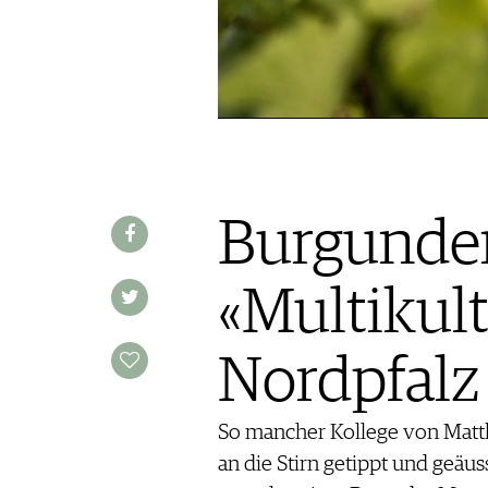
REDAKTION
JOBS
WERBUNG
PRESSE
IMPRESSUM
AGB & DATENSCHUTZ
FAQ
Burgunde
SCHWEIZ
|
«Multikult
DEUTSCHLAND
|
SUISSE ROMANDE
Nordpfalz
So mancher Kollege von Matth
an die Stirn getippt und geäuss