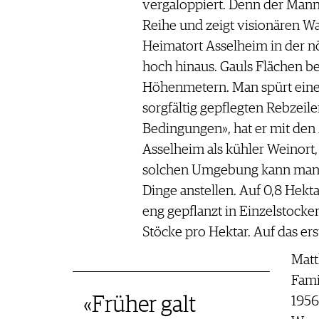
vergaloppiert. Denn der Mann 
Reihe und zeigt visionären W
Heimatort Asselheim in der nör
hoch hinaus. Gauls Flächen be
Höhenmetern. Man spürt einen
sorgfältig gepflegten Rebzeilen
Bedingungen», hat er mit den 
Asselheim als kühler Weinort, h
solchen Umgebung kann man 
Dinge anstellen. Auf 0,8 Hekt
eng gepflanzt in Einzelstock
Stöcke pro Hektar. Auf das er
Matt
Fami
«Früher galt
1956