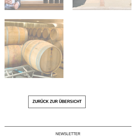
ZURÜCK ZUR ÜBERSICHT
NEWSLETTER