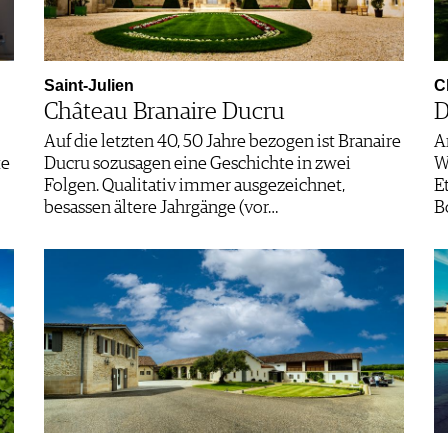
Saint-Julien
C
Château Branaire Ducru
D
Auf die letzten 40, 50 Jahre bezogen ist Branaire
A
te
Ducru sozusagen eine Geschichte in zwei
W
Folgen. Qualitativ immer ausgezeichnet,
E
besassen ältere Jahrgänge (vor…
B