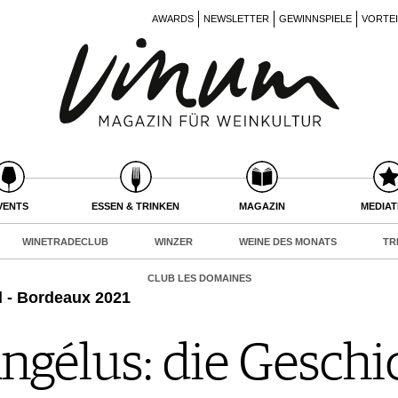
AWARDS
NEWSLETTER
GEWINNSPIELE
VORTE
VENTS
ESSEN & TRINKEN
MAGAZIN
MEDIA
WINETRADECLUB
WINZER
WEINE DES MONATS
TR
CLUB LES DOMAINES
d - Bordeaux 2021
ngélus: die Geschi