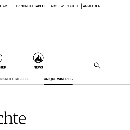
ILSWELT
TRINKREIFETABELLE
ABO
WEINSUCHE
ANMELDEN
THEK
NEWS
INKREIFETABELLE
UNIQUE WINERIES
chte