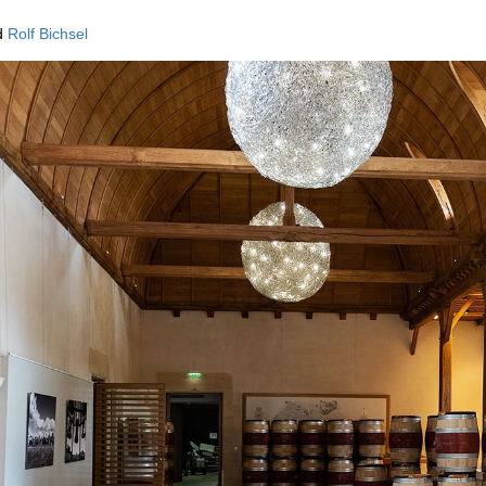
d
Rolf Bichsel