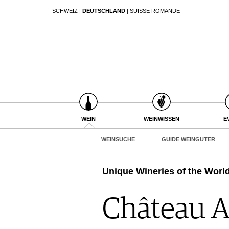
SCHWEIZ
|
DEUTSCHLAND
|
SUISSE ROMANDE
SUCHEN
WEIN
WEINSUCHE
GUIDE WEINGÜTER
WINETRADECLUB
WINZER
WEINE DES MONATS
WEIN
WEINWISSEN
E
TRINKREIFETABELLE
WEINSUCHE
GUIDE WEINGÜTER
UNIQUE WINERIES
CLUB LES DOMAINES
Unique Wineries of the Worl
WEINWISSEN
WEINREGIONEN
Château A
EVENTS
WEINLEXIKON
EVENTKALENDER
WEINGESCHICHTE
ESSEN & TRINKEN
AWARDS