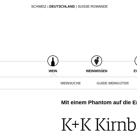
SCHWEIZ
|
DEUTSCHLAND
|
SUISSE ROMANDE
SUCHEN
WEIN
WEINSUCHE
GUIDE WEINGÜTER
WINETRADECLUB
WINZER
WEINE DES MONATS
WEIN
WEINWISSEN
E
TRINKREIFETABELLE
WEINSUCHE
GUIDE WEINGÜTER
UNIQUE WINERIES
CLUB LES DOMAINES
Mit einem ­Phantom auf die E
WEINWISSEN
WEINREGIONEN
K+K Kirnb
EVENTS
WEINLEXIKON
EVENTKALENDER
WEINGESCHICHTE
ESSEN & TRINKEN
AWARDS