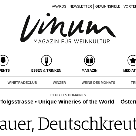
AWARDS
NEWSLETTER
GEWINNSPIELE
VORTE
VENTS
ESSEN & TRINKEN
MAGAZIN
MEDIA
WINETRADECLUB
WINZER
WEINE DES MONATS
TR
CLUB LES DOMAINES
rfolgsstrasse • Unique Wineries of the World – Öster
auer, Deutschkreu