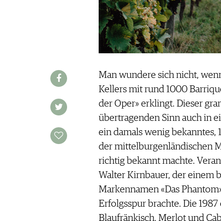
REDAKTION
JOBS
WERBUNG
PRESSE
IMPRESSUM
Man wundere sich nicht, wenn
AGB & DATENSCHUTZ
Kellers mit rund 1000 Barriq
FAQ
der Oper» erklingt. Dieser gr
übertragenden Sinn auch in e
SCHWEIZ
|
ein damals wenig bekanntes, 1
DEUTSCHLAND
|
der mittelburgenländischen 
SUISSE ROMANDE
richtig bekannt machte. Veran
Walter Kirnbauer, der einem 
Markennamen «Das Phantom» ga
Erfolgsspur brachte. Die 1987
Blaufränkisch, Merlot und C