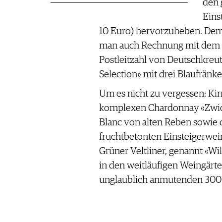
den 
Eins
10 Euro) hervorzuheben. Dem 
man auch Rechnung mit dem s
Postleitzahl von Deutschkreutz)
Selection» mit drei Blaufränk
Um es nicht zu vergessen: Ki
komplexen ­Chardonnay «Zwick
Blanc von alten Reben sowie 
fruchtbetonten Einsteigerwei
Grüner Veltliner, genannt «Wi
in den weitläufigen Weingärt
unglaublich anmutenden 300 S