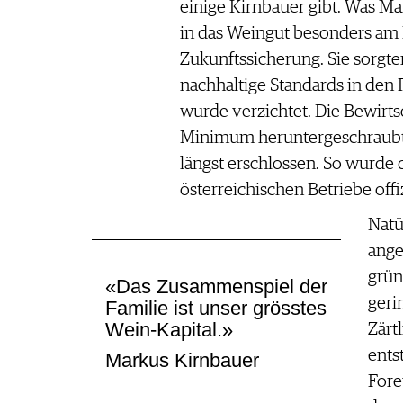
einige Kirnbauer gibt. Was Ma
in das Weingut besonders am 
Zukunftssicherung. Sie sorgte
nachhaltige Standards in den 
wurde verzichtet. Die Bewirt
Minimum heruntergeschraubt,
längst erschlossen. So wurde 
österreichischen Betriebe offizi
Natü
ange
grün
«Das Zusammenspiel der
geri
Familie ist unser grösstes
Wein-Kapital.»
Zärtl
ents
Markus Kirnbauer
Fore