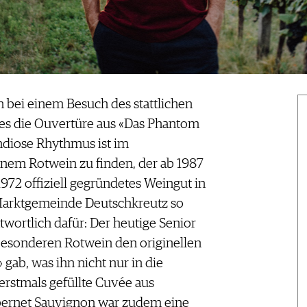
 bei einem Besuch des stattlichen
ues die Ouvertüre aus «Das Phantom
andiose Rhythmus ist im
inem Rotwein zu finden, der ab 1987
972 offiziell gegründetes Weingut in
Marktgemeinde Deutschkreutz so
twortlich dafür: Der heutige Senior
besonderen Rotwein den originellen
b, was ihn nicht nur in die
 erstmals gefüllte Cuvée aus
abernet Sauvignon war zudem eine