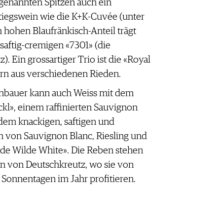
genannten Spitzen auch ein
tiegswein wie die K+K-Cuvée (unter
hohen Blaufränkisch-Anteil trägt
aftig-cremigen «7301» (die
. Ein grossartiger Trio ist die «Royal
ern aus verschiedenen Rieden.
rnbauer kann auch Weiss mit dem
l», einem raffinierten Sauvignon
dem knackigen, saftigen und
n von Sauvignon Blanc, Riesling und
lde Wilde White». Die Reben stehen
en von Deutschkreutz, wo sie von
onnentagen im Jahr profitieren.