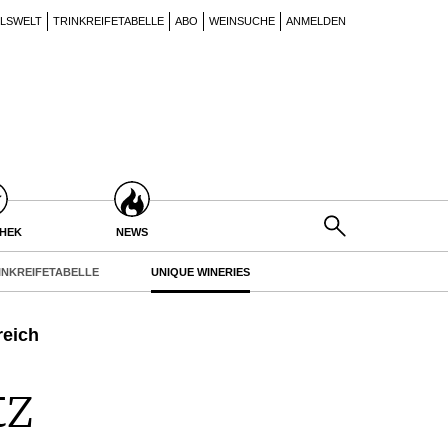
ILSWELT
TRINKREIFETABELLE
ABO
WEINSUCHE
ANMELDEN
THEK
NEWS
INKREIFETABELLE
UNIQUE WINERIES
reich
tz