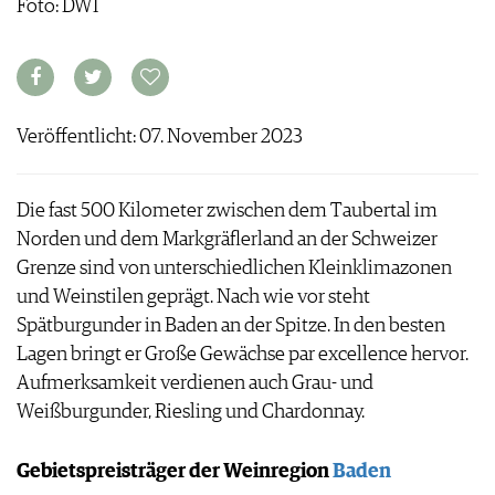
Foto: DWI
ARCHIV
VORTEILSWELT
ANMELDEN
Veröffentlicht: 07. November 2023
AWARDS
GEWINNSPIELE
VORTEILSWELT
Die fast 500 Kilometer zwischen dem Taubertal im
TRINKREIFETABELLE
Norden und dem Markgräflerland an der Schweizer
ABO
Grenze sind von unterschiedlichen Kleinklimazonen
WEINSUCHE
und Weinstilen geprägt. Nach wie vor steht
NEWSLETTER
Spätburgunder in Baden an der Spitze. In den besten
WINE TRADE CLUB
Lagen bringt er Große Gewächse par excellence hervor.
REDAKTION
Aufmerksamkeit verdienen auch Grau- und
JOBS
Weißburgunder, Riesling und Chardonnay.
WERBUNG
PRESSE
Gebietspreisträger der Weinregion
Baden
IMPRESSUM