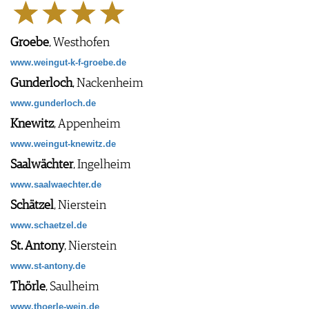
Groebe
, Westhofen
www.weingut-k-f-groebe.de
Gunderloch
, Nackenheim
www.gunderloch.de
Knewitz
, Appenheim
www.weingut-knewitz.de
Saalwächter
, Ingelheim
www.saalwaechter.de
Schätzel
, Nierstein
www.schaetzel.de
St. Antony
, Nierstein
www.st-antony.de
Thörle
, Saulheim
www.thoerle-wein.de