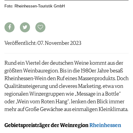
ARCHIV
Foto: Rheinhessen-Touristik GmbH
VORTEILSWELT
ANMELDEN
AWARDS
Veröffentlicht: 07. November 2023
GEWINNSPIELE
VORTEILSWELT
TRINKREIFETABELLE
Rund ein Viertel der deutschen Weine kommt aus der
ABO
größten Weinbauregion. Bis in die 1980er Jahre besaß
WEINSUCHE
Rheinhessen-Wein den Ruf eines Massenprodukts. Doch
NEWSLETTER
Qualitätssteigerung und cleveres Marketing, etwa von
WINE TRADE CLUB
regionalen Winzergruppen wie „Message in a Bottle“
REDAKTION
oder „Wein vom Roten Hang“, lenken den Blick immer
JOBS
mehr auf Große Gewächse aus einmaligen Kleinklimata.
WERBUNG
PRESSE
Gebietspreisträger der Weinregion
Rheinhessen
IMPRESSUM