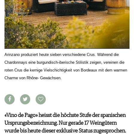
KULINARIK
MEDIATHEK
DOSSIER
REZEPTE
APPS
WINEGUIDES
HOTSPOTS
NEWS
VIDEOS
KLARTEXT
WEINREISEN
WEINWIRTSCHAFT
BILDSTRECKEN
EXTRAS
WEINSZENE
BÜCHER
ANMELDEN
ABO
PORTRAITS
AUSGABE
VINOPHILES
ARCHIV
AWARDS
Arinzano produziert heute sieben verschiedene Crus. Während die
ARCHIV
VORTEILSWELT
GEWINNSPIELE
Chardonnays eine burgundisch-iberische Stilistik zeigen, vereinen die
VORTEILSWELT
roten Crus die kernige Vielschichtigkeit von Bordeaux mit dem warmen
TRINKREIFETABELLE
Charme von Rhône- Gewächsen.
ABO
WEINSUCHE
NEWSLETTER
WINE TRADE CLUB
«Vino de Pago» heisst die höchste Stufe der spanischen
REDAKTION
Ursprungsbezeichnung. Nur gerade 17 Weingütern
JOBS
wurde bis heute dieser exklusive Status zugesprochen.
WERBUNG