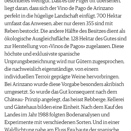
besonderes Weingut. Dass es die Pilger oft übersehen,
liegt daran, dass sich der Vino de Pago de Arínzano
perfekt in die hügelige Landschaft einfügt. 700 Hektar
umfasst das Anwesen, aber nur deren 355 sind mit
Reben bestockt. Die andere Hälfte des Besitzes dient als
ökologische Ausgleichsfläche. 128 Hektar des Gutes sind
zur Herstellung von «Vinos de Pagos» zugelassen. Diese
höchste und exklusivste spanische
Ursprungsbezeichnung wird nur Gütern zugesprochen,
die nachweislich eigenständige, von einem
individuellen Terroir geprägte Weine hervorbringen.
Bei Arinzano wurde diese Vorgabe besonders akribisch
umgesetzt. So wurde das Gut konsequent nach dem
Château- Prinzip angelegt, das heisst Rebberge, Kellerei
und Gästehaus bilden eine Einheit. Nach dem Kauf des
Landes im Jahr 1988 folgten Bodenanalysen und
Experimente mit verschiedenen Sorten. Und in einer
Waldlichtung nahe am Fluss Ega baute der spanische