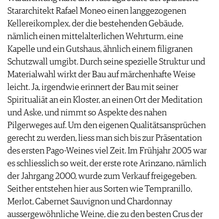
Stararchitekt Rafael Moneo einen langgezogenen
Kellereikomplex, der die bestehenden Gebäude,
nämlich einen mittelalterlichen Wehrturm, eine
Kapelle und ein Gutshaus, ähnlich einem filigranen
Schutzwall umgibt. Durch seine spezielle Struktur und
Materialwahl wirkt der Bau auf märchenhafte Weise
leicht. Ja, irgendwie erinnert der Bau mit seiner
Spiritualiät an ein Kloster, an einen Ort der Meditation
und Aske, und nimmt so Aspekte des nahen
Pilgerweges auf. Um den eigenen Qualitätsansprüchen
gerecht zu werden, liess man sich bis zur Präsentation
des ersten Pago-Weines viel Zeit. Im Frühjahr 2005 war
es schliesslich so weit, der erste rote Arinzano, nämlich
der Jahrgang 2000, wurde zum Verkauf freigegeben.
Seither entstehen hier aus Sorten wie Tempranillo,
Merlot, Cabernet Sauvignon und Chardonnay
aussergewöhnliche Weine, die zu den besten Crus der