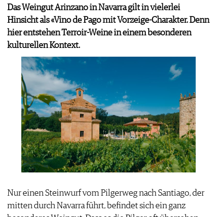
Das Weingut Arinzano in Navarra gilt in vielerlei
PRESSE
Hinsicht als «Vino de Pago mit Vorzeige-Charakter. Denn
IMPRESSUM
hier entstehen Terroir-Weine in einem besonderen
AGB & DATENSCHUTZ
kulturellen Kontext.
FAQ
Nur einen Steinwurf vom Pilgerweg nach Santiago, der
mitten durch Navarra führt, befindet sich ein ganz