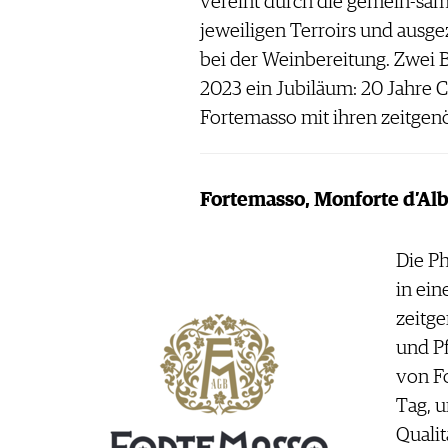
vereint durch die gemein-sam
jeweiligen Terroirs und ausg
bei der Weinbereitung. Zwei 
2023 ein Jubiläum: 20 Jahre C
Fortemasso mit ihren zeitgen
Fortemasso, Monforte d’Al
Die Ph
in ei
zeitge
und P
von Fo
Tag, 
Qualit