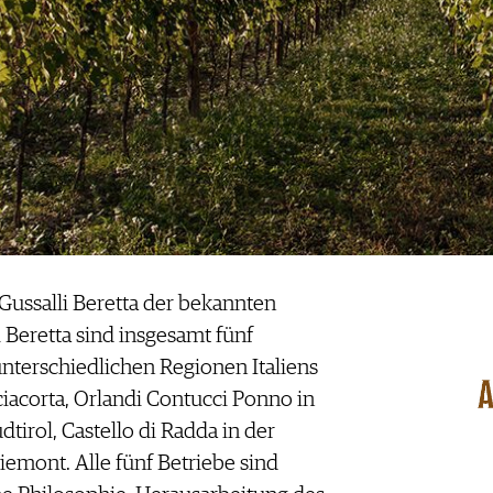
Gussalli Beretta der bekannten
Beretta sind insgesamt fünf
nterschiedlichen Regionen Italiens
ciacorta, Orlandi Contucci Ponno in
tirol, Castello di Radda in der
emont. Alle fünf Betriebe sind