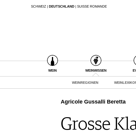
SCHWEIZ
|
DEUTSCHLAND
|
SUISSE ROMANDE
SUCHEN
WEIN
WEINSUCHE
WEINWISSEN
GUIDE WEINGÜTER
WEINREGIONEN
WINETRADECLUB
WEINLEXIKON
WINZER
WEINGESCHICHTE
WEINE DES MONATS
WEIN
WEINWISSEN
E
WEINLAGERUNG
TRINKREIFETABELLE
INFOGRAFIKEN
WEINREGIONEN
WEINLEXIKO
UNIQUE WINERIES
TIPPS & TRICKS
CLUB LES DOMAINES
NEWS
Agricole Gussalli Beretta
EVENTS
Grosse Kl
EVENTKALENDER
ESSEN & TRINKEN
AWARDS
FOOD PAIRING TIPPS
EVENT-BILDER