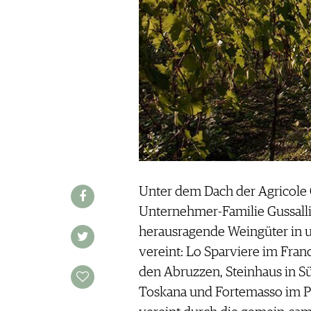
REDAKTION
JOBS
WERBUNG
PRESSE
IMPRESSUM
AGB & DATENSCHUTZ
FAQ
SCHWEIZ
|
DEUTSCHLAND
|
Unter dem Dach der Agricole 
SUISSE ROMANDE
Unternehmer-Familie Gussalli 
herausragende Weingüter in u
vereint: Lo Sparviere im Fran
den Abruzzen, Steinhaus in Süd
Toskana und Fortemasso im Pi