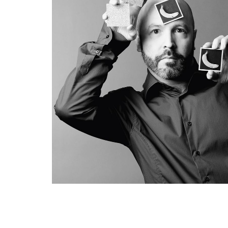
REDAKTION
JOBS
WERBUNG
PRESSE
IMPRESSUM
AGB & DATENSCHUTZ
FAQ
SCHWEIZ
|
DEUTSCHLAND
|
SUISSE ROMANDE