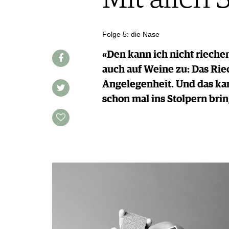
MAGAZIN
FOOD PAIRING TABELLE
REPORTAGEN
KULINARIK
MEDIATHEK
DOSSIER
REZEPTE
Folge 5: die Nase
APPS
WINEGUIDES
HOTSPOTS
NEWS
VIDEOS
«Den kann ich nicht riechen!
KLARTEXT
WEINREISEN
WEINWIRTSCHAFT
BILDSTRECKEN
EXTRAS
auch auf Weine zu: Das Rie
WEINSZENE
BÜCHER
ANMELDEN
ABO
Angelegenheit. Und das k
PORTRAITS
AUSGABE
schon mal ins Stolpern bri
VINOPHILES
ARCHIV
AWARDS
ARCHIV
VORTEILSWELT
GEWINNSPIELE
VORTEILSWELT
TRINKREIFETABELLE
ABO
WEINSUCHE
NEWSLETTER
WINE TRADE CLUB