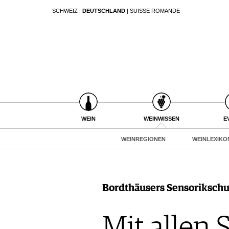
SCHWEIZ
|
DEUTSCHLAND
|
SUISSE ROMANDE
SUCHEN
WEIN
WEINSUCHE
WEINWISSEN
GUIDE WEINGÜTER
WEINREGIONEN
WINETRADECLUB
WEINLEXIKON
WINZER
WEINGESCHICHTE
WEINE DES MONATS
WEIN
WEINWISSEN
E
WEINLAGERUNG
TRINKREIFETABELLE
INFOGRAFIKEN
WEINREGIONEN
WEINLEXIKO
UNIQUE WINERIES
TIPPS & TRICKS
CLUB LES DOMAINES
NEWS
EVENTS
Bordthäusers Sensorikschu
EVENTKALENDER
ESSEN & TRINKEN
AWARDS
Mit allen 
FOOD PAIRING TIPPS
EVENT-BILDER