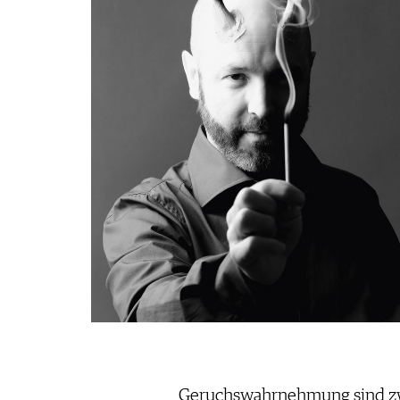
REDAKTION
JOBS
WERBUNG
PRESSE
IMPRESSUM
AGB & DATENSCHUTZ
FAQ
SCHWEIZ
|
DEUTSCHLAND
|
SUISSE ROMANDE
Geruchswahrnehmung sind zw