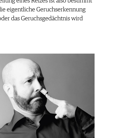
eilung eines Reizes ist also bestimmt
die eigentliche Geruchserkennung
 oder das Geruchsgedächtnis wird