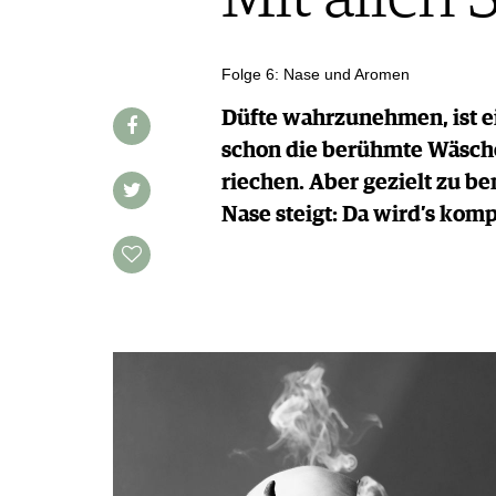
MAGAZIN
FOOD PAIRING TABELLE
REPORTAGEN
KULINARIK
MEDIATHEK
DOSSIER
REZEPTE
Folge 6: Nase und Aromen
APPS
WINEGUIDES
HOTSPOTS
NEWS
VIDEOS
Düfte wahrzunehmen, ist e
KLARTEXT
WEINREISEN
WEINWIRTSCHAFT
BILDSTRECKEN
EXTRAS
schon die berühmte Wäsch
WEINSZENE
BÜCHER
ANMELDEN
ABO
riechen. Aber gezielt zu b
PORTRAITS
AUSGABE
Nase steigt: Da wird’s komp
VINOPHILES
ARCHIV
AWARDS
ARCHIV
VORTEILSWELT
GEWINNSPIELE
VORTEILSWELT
TRINKREIFETABELLE
ABO
WEINSUCHE
NEWSLETTER
WINE TRADE CLUB