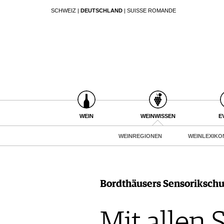
SCHWEIZ
|
DEUTSCHLAND
|
SUISSE ROMANDE
SUCHEN
WEIN
WEINSUCHE
WEINWISSEN
GUIDE WEINGÜTER
WEINREGIONEN
WINETRADECLUB
WEINLEXIKON
WINZER
WEINGESCHICHTE
WEINE DES MONATS
WEIN
WEINWISSEN
E
WEINLAGERUNG
TRINKREIFETABELLE
INFOGRAFIKEN
WEINREGIONEN
WEINLEXIKO
UNIQUE WINERIES
TIPPS & TRICKS
CLUB LES DOMAINES
NEWS
EVENTS
Bordthäusers Sensorikschu
EVENTKALENDER
ESSEN & TRINKEN
AWARDS
Mit allen 
FOOD PAIRING TIPPS
EVENT-BILDER